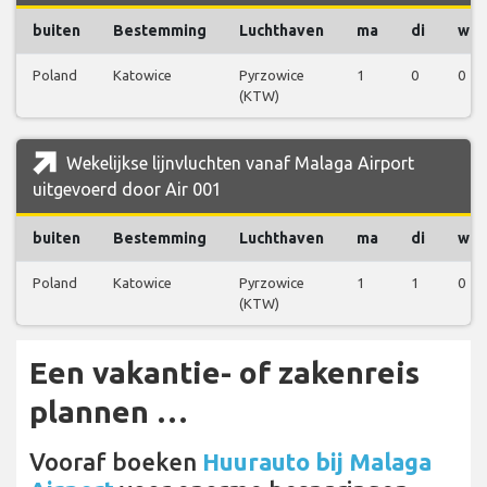
buiten
Bestemming
Luchthaven
ma
di
wo
Poland
Katowice
Pyrzowice
1
0
0
(KTW)
Wekelijkse lijnvluchten vanaf Malaga Airport
uitgevoerd door Air 001
buiten
Bestemming
Luchthaven
ma
di
wo
Poland
Katowice
Pyrzowice
1
1
0
(KTW)
Een vakantie- of zakenreis
plannen …
Vooraf boeken
Huurauto bij Malaga