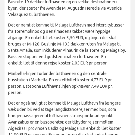
Busrute 19 dækker lufthavnen og en række destinationer i
byen, der starter fra Avenida M. Augustin Heredia via Avenida
Velazquez til lufthavnen.
Det er nemt at komme til Malaga Lufthavn med intercitybusser
fra Torremolinos og Benalmadena takket være hyppige
afgange. En enkeltbillet koster 3,50 EUR, og linjen der skal
bruges er M-128. Buslinje M-135 dækker ruten fra Malaga til
Santa Amalia, som inkluderer Alhaurin de la Torre og Malaga by.
Bussen stopper ved godsterminalen i lufthavnen. En
enkeltbillet til denne rejse koster 2,05 EUR pr. person.
Marbella-linjen forbinder lufthavnen og den centrale
busstation i Marbella. En enkeltbillet koster 4,77 EUR pr.
person. Estepona Lufthavnslinjen opkræver 7,49 EUR pr.
person.
Det er også muligt at komme til Malaga Lufthavn fra længere
væk uden bil ved at tage langdistancerejser med bus, som
bringer passagerer til lufthavnens transportknudepunkt.
Avanzabus er en busoperatør, der tilbyder rejser mellem
Algeciras i provinsen Cadiz og Malaga. En enkeltbillet koster
12,30 EUR pr. person. Busoperatøren Alsa forbinder byerne