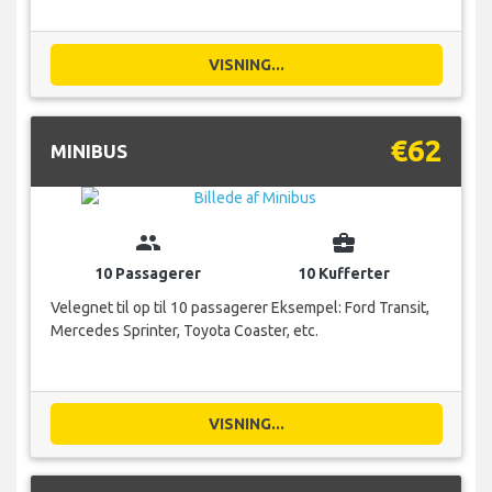
VISNING...
€62
MINIBUS
group
business_center
10 Passagerer
10 Kufferter
Velegnet til op til 10 passagerer Eksempel: Ford Transit,
Mercedes Sprinter, Toyota Coaster, etc.
VISNING...