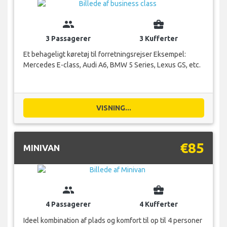
group
business_center
3 Passagerer
3 Kufferter
Et behageligt køretøj til forretningsrejser Eksempel:
Mercedes E-class, Audi A6, BMW 5 Series, Lexus GS, etc.
VISNING...
€85
MINIVAN
group
business_center
4 Passagerer
4 Kufferter
Ideel kombination af plads og komfort til op til 4 personer