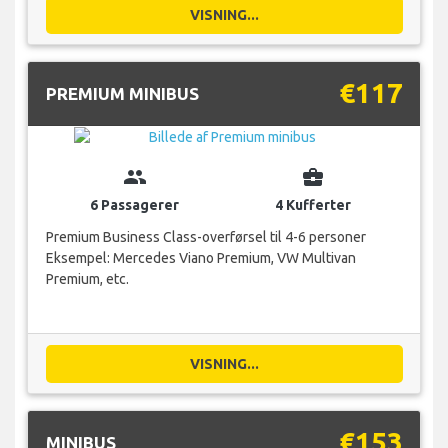
VISNING...
€117
PREMIUM MINIBUS
group
business_center
6 Passagerer
4 Kufferter
Premium Business Class-overførsel til 4-6 personer
Eksempel: Mercedes Viano Premium, VW Multivan
Premium, etc.
VISNING...
€153
MINIBUS