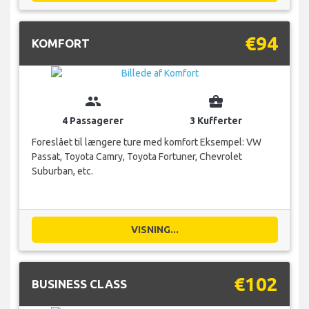
€94
KOMFORT
group
business_center
4 Passagerer
3 Kufferter
Foreslået til længere ture med komfort Eksempel: VW
Passat, Toyota Camry, Toyota Fortuner, Chevrolet
Suburban, etc.
VISNING...
€102
BUSINESS CLASS