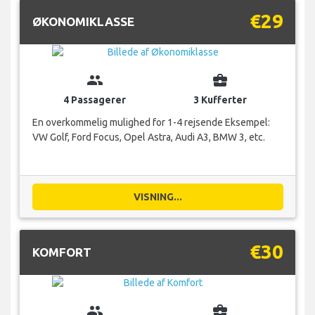
€29
ØKONOMIKLASSE
group
business_center
4 Passagerer
3 Kufferter
En overkommelig mulighed for 1-4 rejsende Eksempel:
VW Golf, Ford Focus, Opel Astra, Audi A3, BMW 3, etc.
VISNING...
€30
KOMFORT
group
business_center