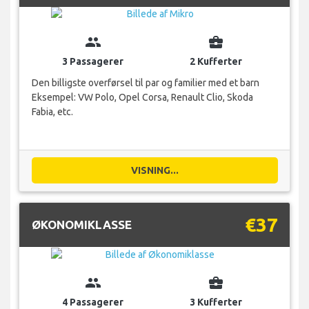
group
business_center
3 Passagerer
2 Kufferter
Den billigste overførsel til par og familier med et barn
Eksempel: VW Polo, Opel Corsa, Renault Clio, Skoda
Fabia, etc.
VISNING...
€37
ØKONOMIKLASSE
group
business_center
4 Passagerer
3 Kufferter