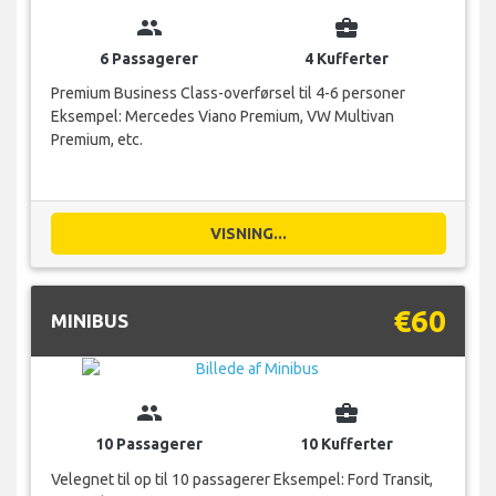
group
business_center
6 Passagerer
4 Kufferter
Premium Business Class-overførsel til 4-6 personer
Eksempel: Mercedes Viano Premium, VW Multivan
Premium, etc.
VISNING...
€60
MINIBUS
group
business_center
10 Passagerer
10 Kufferter
Velegnet til op til 10 passagerer Eksempel: Ford Transit,