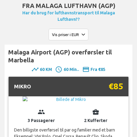
FRA MALAGA LUFTHAVN (AGP)
Har du brug for lufthavnstransport til Malaga
Lufthavn??
Malaga Airport (AGP) overførsler til
Marbella
timeline
schedule
payment
60 KM
60 Min..
Fra €85
€85
MIKRO
group
business_center
3 Passagerer
2 Kufferter
Den billigste overførsel til par og familier med et barn
Eksempel: VW Polo, Opel Corsa, Renault Clio, Skoda