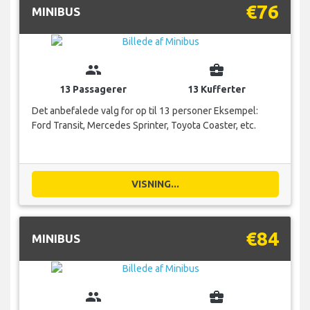
€76
MINIBUS
group
business_center
13 Passagerer
13 Kufferter
Det anbefalede valg for op til 13 personer Eksempel:
Ford Transit, Mercedes Sprinter, Toyota Coaster, etc.
VISNING...
€84
MINIBUS
group
business_center