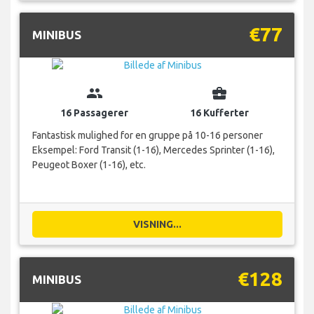
€77
MINIBUS
group
business_center
16 Passagerer
16 Kufferter
Fantastisk mulighed for en gruppe på 10-16 personer
Eksempel: Ford Transit (1-16), Mercedes Sprinter (1-16),
Peugeot Boxer (1-16), etc.
VISNING...
€128
MINIBUS