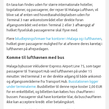
En taxa kan findes uden for større internationale hoteller,
togstationer, og passagerer, der rejser til Malaga Lufthavn, vil
blive sat af enten ved hovedtaxaholdepladsen uden for
Terminal 3 nær ankomstområdet eller direkte foran
afgangsområdet ved enten Terminal 2 eller 3 afhængigt af
hvilket flyselskab passagererne skal flyve med.
Flere
biludlejningsfirmaer har kontorer i Malaga og i lufthavnen
,
hvilket giver passagerer mulighed for at aflevere deres køretøj i
lufthavnen på afrejsedagen.
Komme til lufthavnen med bus
Malaga bybusser inkluderer Express Airport Line 75, som tager
passagerer til Transport Hub ved lufthavnen på under 15
minutter. Ved terminal 3 er der direkte adgang til både ankomst-
og afgangsområderne fra Transport Hub.
Busstationen ligger
under terminalerne
. Busbilletter til denne rejse koster 2,00 EUR
for en enkeltbillet, og billetten kan købes hos chaufføren i
bussen. Passagerer skal have kontanter klar, da buschaufføren
ikke kan acceptere kredit- eller betalingskort.