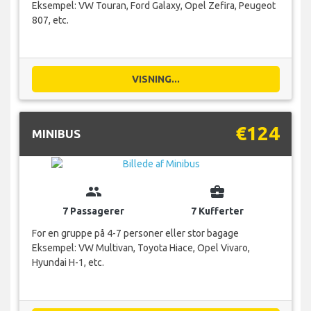
Eksempel: VW Touran, Ford Galaxy, Opel Zefira, Peugeot
807, etc.
VISNING...
€124
MINIBUS
group
business_center
7 Passagerer
7 Kufferter
For en gruppe på 4-7 personer eller stor bagage
Eksempel: VW Multivan, Toyota Hiace, Opel Vivaro,
Hyundai H-1, etc.