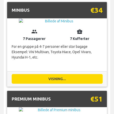
€34
MINIBUS
group
business_center
7 Passagerer
7 Kufferter
For en gruppe på 4-7 personer eller stor bagage
Eksempel: VW Multivan, Toyota Hiace, Opel Vivaro,
Hyundai H-1, etc.
VISNING...
€51
PREMIUM MINIBUS