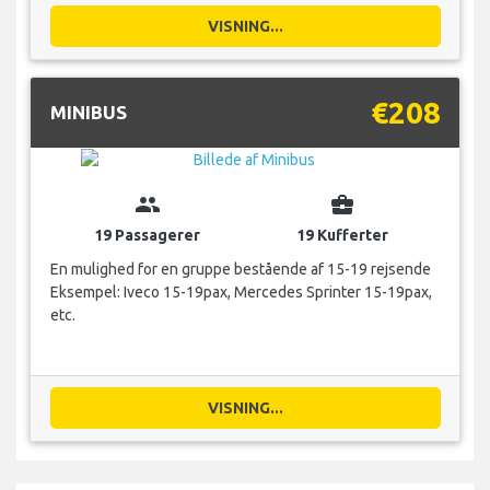
VISNING...
€208
MINIBUS
group
business_center
19 Passagerer
19 Kufferter
En mulighed for en gruppe bestående af 15-19 rejsende
Eksempel: Iveco 15-19pax, Mercedes Sprinter 15-19pax,
etc.
VISNING...