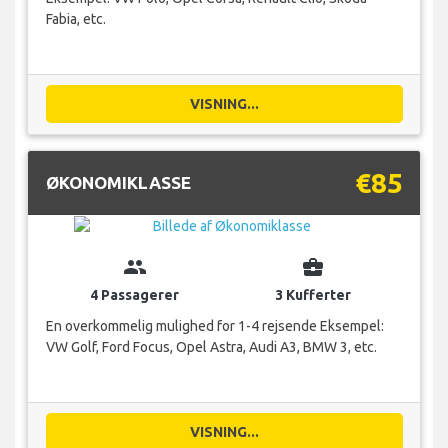
Fabia, etc.
VISNING...
€85
ØKONOMIKLASSE
group
business_center
4 Passagerer
3 Kufferter
En overkommelig mulighed for 1-4 rejsende Eksempel:
VW Golf, Ford Focus, Opel Astra, Audi A3, BMW 3, etc.
VISNING...