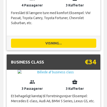
4 Passagerer
3 Kufferter
Foreslået til længere ture med komfort Eksempel: VW
Passat, Toyota Camry, Toyota Fortuner, Chevrolet
Suburban, etc.
VISNING...
€34
BUSINESS CLASS
group
business_center
3 Passagerer
3 Kufferter
Et behageligt køretøj til forretningsrejser Eksempel:
Mercedes E-class, Audi A6, BMW 5 Series, Lexus GS, etc.