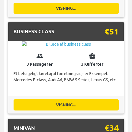
VISNING...
€51
BUSINESS CLASS
group
business_center
3 Passagerer
3 Kufferter
Et behageligt køretøj til forretningsrejser Eksempel:
Mercedes E-class, Audi A6, BMW 5 Series, Lexus GS, etc.
VISNING...
€34
MINIVAN