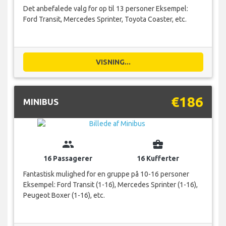
Det anbefalede valg for op til 13 personer Eksempel:
Ford Transit, Mercedes Sprinter, Toyota Coaster, etc.
VISNING...
€186
MINIBUS
group
business_center
16 Passagerer
16 Kufferter
Fantastisk mulighed for en gruppe på 10-16 personer
Eksempel: Ford Transit (1-16), Mercedes Sprinter (1-16),
Peugeot Boxer (1-16), etc.