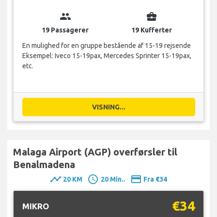
group
business_center
19 Passagerer
19 Kufferter
En mulighed for en gruppe bestående af 15-19 rejsende
Eksempel: Iveco 15-19pax, Mercedes Sprinter 15-19pax,
etc.
VISNING...
Malaga Airport (AGP) overførsler til
Benalmadena
timeline
schedule
payment
20 KM
20 Min..
Fra €34
€34
MIKRO