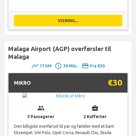
VISNING...
Malaga Airport (AGP) overførsler til
Malaga
timeline
schedule
payment
17 KM
30 Min..
Fra €30
€30
MIKRO
group
business_center
3 Passagerer
2 Kufferter
Den billigste overførsel til par og familier med et barn
Eksempel: VW Polo, Opel Corsa, Renault Clio, Skoda