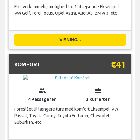
En overkommelig mulighed for 1-4 rejsende Eksempel:
VW Golf, Ford Focus, Opel Astra, Audi A3, BMW 3, etc.
VISNING...
€41
KOMFORT
group
business_center
4 Passagerer
3 Kufferter
Foreslået til længere ture med komfort Eksempel: VW
Passat, Toyota Camry, Toyota Fortuner, Chevrolet
Suburban, etc.