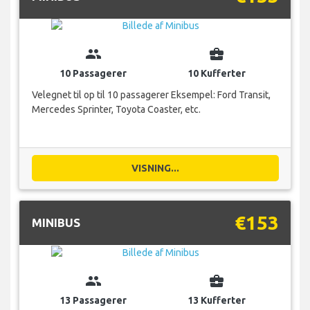
group
business_center
10 Passagerer
10 Kufferter
Velegnet til op til 10 passagerer Eksempel: Ford Transit,
Mercedes Sprinter, Toyota Coaster, etc.
VISNING...
€153
MINIBUS
group
business_center
13 Passagerer
13 Kufferter