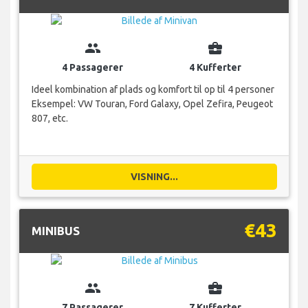
group
business_center
4 Passagerer
4 Kufferter
Ideel kombination af plads og komfort til op til 4 personer
Eksempel: VW Touran, Ford Galaxy, Opel Zefira, Peugeot
807, etc.
VISNING...
€43
MINIBUS
group
business_center
7 Passagerer
7 Kufferter