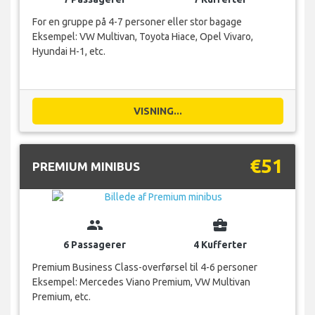
For en gruppe på 4-7 personer eller stor bagage
Eksempel: VW Multivan, Toyota Hiace, Opel Vivaro,
Hyundai H-1, etc.
VISNING...
€51
PREMIUM MINIBUS
group
business_center
6 Passagerer
4 Kufferter
Premium Business Class-overførsel til 4-6 personer
Eksempel: Mercedes Viano Premium, VW Multivan
Premium, etc.