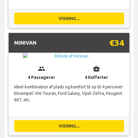
VISNING...
€34
MINIVAN
group
business_center
4 Passagerer
4 Kufferter
Ideel kombination af plads og komfort til op til 4 personer
Eksempel: VW Touran, Ford Galaxy, Opel Zefira, Peugeot
807, etc.
VISNING...