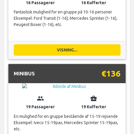
16 Passagerer
16 Kufferter
Fantastisk mulighed for en gruppe på 10-16 personer
Eksempel: Ford Transit (1-16), Mercedes Sprinter (1-16),
Peugeot Boxer (1-16), etc.
VISNING...
€136
MINIBUS
group
business_center
19 Passagerer
19 Kufferter
En mulighed for en gruppe bestående af 15-19 rejsende
Eksempel: Iveco 15-19pax, Mercedes Sprinter 15-19pax,
etc.