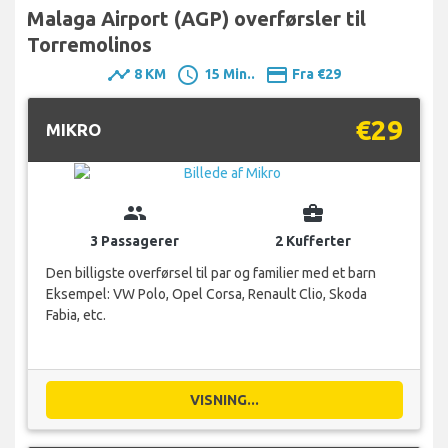
Malaga Airport (AGP) overførsler til
Torremolinos
timeline
schedule
payment
8 KM
15 Min..
Fra €29
€29
MIKRO
group
business_center
3 Passagerer
2 Kufferter
Den billigste overførsel til par og familier med et barn
Eksempel: VW Polo, Opel Corsa, Renault Clio, Skoda
Fabia, etc.
VISNING...