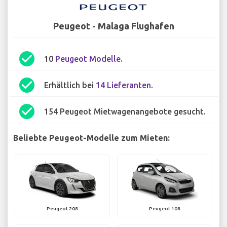
Peugeot - Malaga Flughafen
check_circle
10
Peugeot Modelle
.
check_circle
Erhältlich bei
14 Lieferanten
.
check_circle
154 Peugeot Mietwagenangebote gesucht.
Beliebte Peugeot-Modelle zum Mieten:
Peugeot 208
Peugeot 108