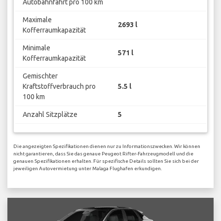
Autobahnfahrt pro 100 km
Maximale
2693 l
Kofferraumkapazität
Minimale
571 l
Kofferraumkapazität
Gemischter
Kraftstoffverbrauch pro
5.5 l
100 km
Anzahl Sitzplätze
5
Die angezeigten Spezifikationen dienen nur zu Informationszwecken. Wir können
nicht garantieren, dass Sie das genaue Peugeot Rifter-Fahrzeugmodell und die
genauen Spezifikationen erhalten. Für spezifische Details sollten Sie sich bei der
jeweiligen Autovermietung unter Malaga Flughafen erkundigen.