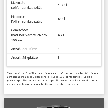
Maximale
1323 l
Kofferraumkapazität
Minimale
412 l
Kofferraumkapazität
Gemischter
Kraftstoffverbrauch pro
4.7 l
100 km
Anzahl der Türen
5
Anzahl Sitzplätze
5
Die angezeigten Spezifikationen dienen nur zu Informationszwecken. Wir können
nicht garantieren, dass Sie das genaue Peugeot 308-Fahrzeugmodell und die
genauen Spezifikationen erhalten. Für spezifische Details sollten Sie sich bei der
jeweiligen Autovermietung unter Malaga Flughafen erkundigen.