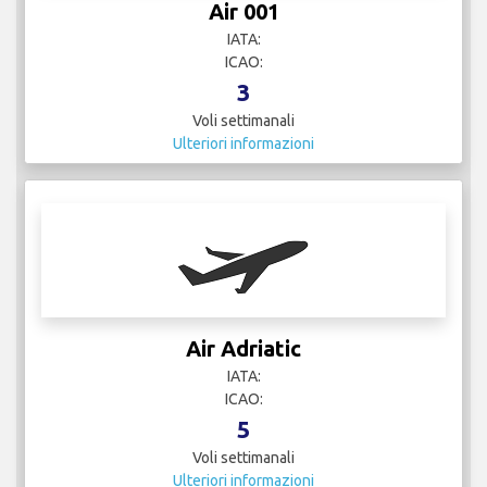
Air 001
IATA:
ICAO:
3
Voli settimanali
Ulteriori informazioni
Air Adriatic
IATA:
ICAO:
5
Voli settimanali
Ulteriori informazioni