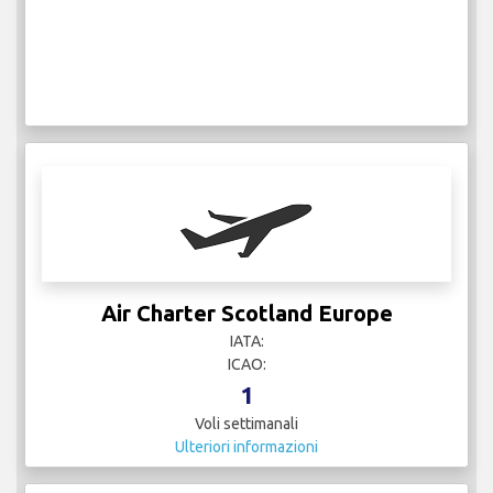
Air Charter Scotland Europe
IATA:
ICAO:
1
Voli settimanali
Ulteriori informazioni