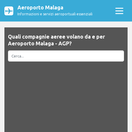
Aeroporto Malaga
Informazioni e servizi aeroportuali essenziali
Quali compagnie aeree volano da e per
Aeroporto Malaga - AGP?