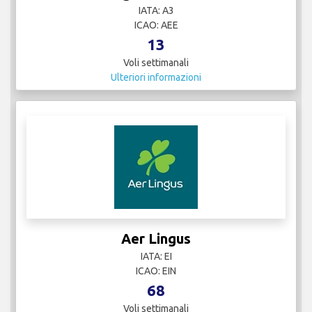
IATA: A3
ICAO: AEE
13
Voli settimanali
Ulteriori informazioni
Aer Lingus
IATA: EI
ICAO: EIN
68
Voli settimanali