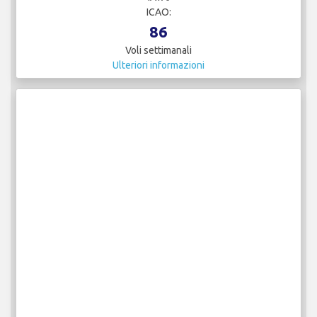
ICAO: AVA
36
Voli settimanali
Ulteriori informazioni
Azores Airlines
IATA: S4
ICAO: RZO
30
Voli settimanali
Ulteriori informazioni