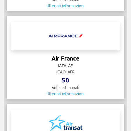
ICAO: AEA
62
Voli settimanali
Ulteriori informazioni
Air France
IATA: AF
ICAO: AFR
50
Voli settimanali
Ulteriori informazioni