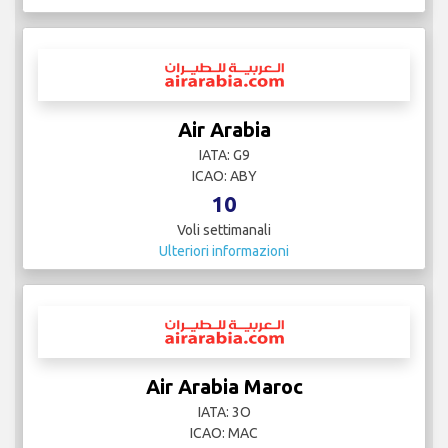
Air Arabia
IATA: G9
ICAO: ABY
10
Voli settimanali
Ulteriori informazioni
Air Arabia Maroc
IATA: 3O
ICAO: MAC