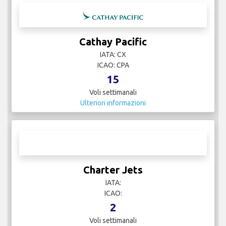
Ulteriori informazioni
Buzz
IATA:
ICAO:
3
Voli settimanali
Ulteriori informazioni
Carpatair