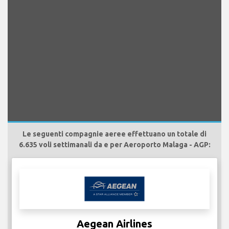
Le seguenti compagnie aeree effettuano un totale di
6.635 voli settimanali da e per Aeroporto Malaga - AGP:
Aegean Airlines