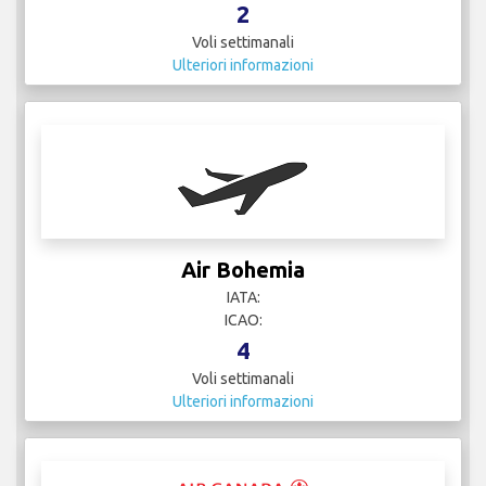
2
Voli settimanali
Ulteriori informazioni
Air Bohemia
IATA:
ICAO:
4
Voli settimanali
Ulteriori informazioni