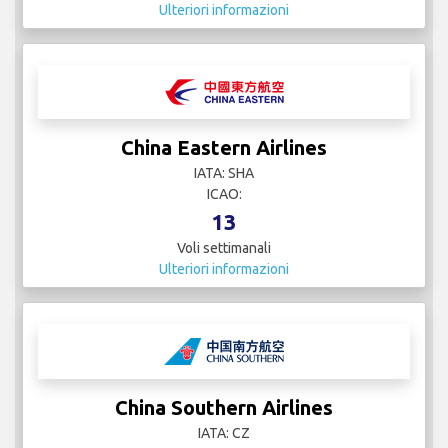
IATA: V3
ICAO: KRP
4
Voli settimanali
Ulteriori informazioni
Cathay Pacific
IATA: CX
ICAO: CPA
15
Voli settimanali
Ulteriori informazioni