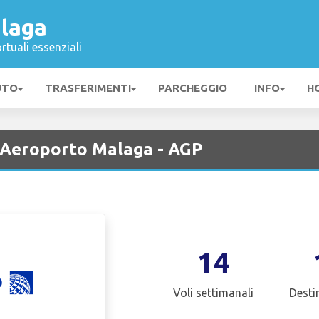
laga
rtuali essenziali
UTO
TRASFERIMENTI
PARCHEGGIO
INFO
H
o Aeroporto Malaga - AGP
14
Voli settimanali
Desti