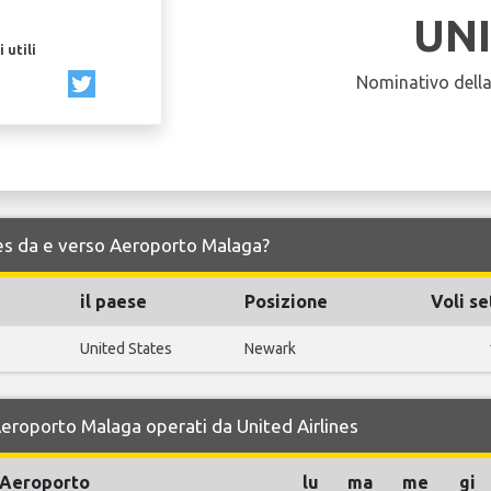
UN
 utili
Nominativo dell
lines da e verso Aeroporto Malaga?
il paese
Posizione
Voli se
United States
Newark
 Aeroporto Malaga operati da United Airlines
Aeroporto
lu
ma
me
gi