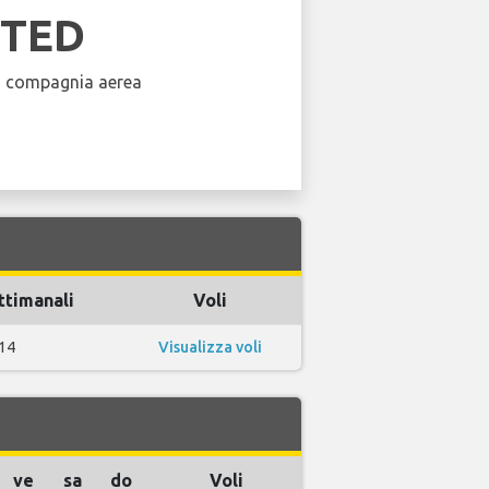
ITED
a compagnia aerea
ttimanali
Voli
14
Visualizza voli
ve
sa
do
Voli