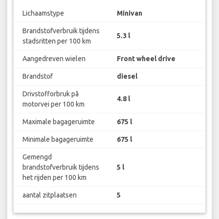
Lichaamstype
Minivan
Brandstofverbruik tijdens
5.3 l
stadsritten per 100 km
Aangedreven wielen
Front wheel drive
Brandstof
diesel
Drivstofforbruk på
4.8 l
motorvei per 100 km
Maximale bagageruimte
675 l
Minimale bagageruimte
675 l
Gemengd
brandstofverbruik tijdens
5 l
het rijden per 100 km
aantal zitplaatsen
5