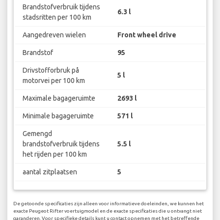
Brandstofverbruik tijdens
6.3 l
stadsritten per 100 km
Aangedreven wielen
Front wheel drive
Brandstof
95
Drivstofforbruk på
5 l
motorvei per 100 km
Maximale bagageruimte
2693 l
Minimale bagageruimte
571 l
Gemengd
brandstofverbruik tijdens
5.5 l
het rijden per 100 km
aantal zitplaatsen
5
De getoonde specificaties zijn alleen voor informatieve doeleinden, we kunnen het
exacte Peugeot Rifter voertuigmodel en de exacte specificaties die u ontvangt niet
garanderen. Voor specifieke details kunt u contact opnemen met het betreffende