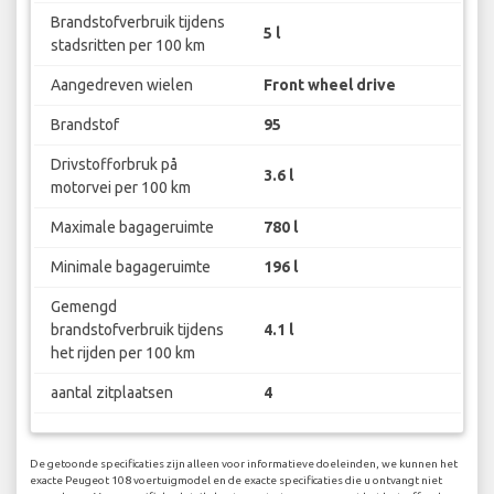
Brandstofverbruik tijdens
5 l
stadsritten per 100 km
Aangedreven wielen
Front wheel drive
Brandstof
95
Drivstofforbruk på
3.6 l
motorvei per 100 km
Maximale bagageruimte
780 l
Minimale bagageruimte
196 l
Gemengd
brandstofverbruik tijdens
4.1 l
het rijden per 100 km
aantal zitplaatsen
4
De getoonde specificaties zijn alleen voor informatieve doeleinden, we kunnen het
exacte Peugeot 108 voertuigmodel en de exacte specificaties die u ontvangt niet