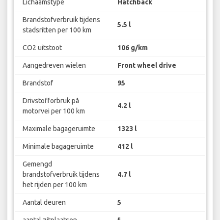
Lichaamstype
Hatchback
Brandstofverbruik tijdens
5.5 l
stadsritten per 100 km
CO2 uitstoot
106 g/km
Aangedreven wielen
Front wheel drive
Brandstof
95
Drivstofforbruk på
4.2 l
motorvei per 100 km
Maximale bagageruimte
1323 l
Minimale bagageruimte
412 l
Gemengd
brandstofverbruik tijdens
4.7 l
het rijden per 100 km
Aantal deuren
5
aantal zitplaatsen
5