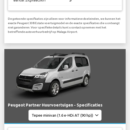
De getoonde specificaties zijn alleen voor informatieve doeleinden, we kunnen het
exacte Peugeot 308 Estate voertuigmodel en de exacte specificaties die u ontvangt
niet garanderen. Voor specifieke details kunt u contact opnemen met het
betreffende autoverhuurbedrijf op Malaga Airport.
Peugeot Partner Huurvoertuigen - Specificaties