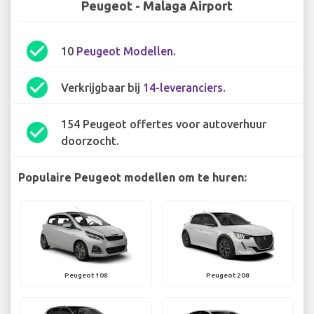
Peugeot - Malaga Airport
check_circle
10
Peugeot Modellen
.
check_circle
Verkrijgbaar bij
14-leveranciers
.
154 Peugeot offertes voor autoverhuur
check_circle
doorzocht.
Populaire Peugeot modellen om te huren:
Peugeot 108
Peugeot 208