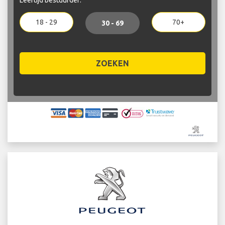
18 - 29
70+
30 - 69
ZOEKEN