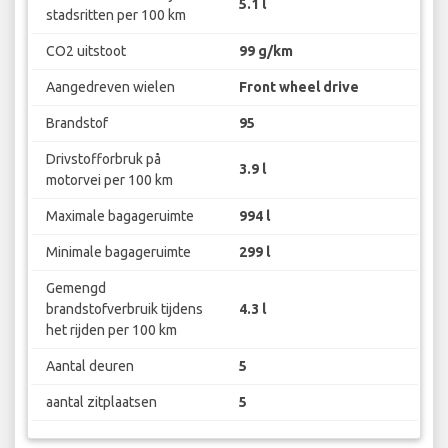
5.1 l
stadsritten per 100 km
CO2 uitstoot
99 g/km
Aangedreven wielen
Front wheel drive
Brandstof
95
Drivstofforbruk på
3.9 l
motorvei per 100 km
Maximale bagageruimte
994 l
Minimale bagageruimte
299 l
Gemengd
brandstofverbruik tijdens
4.3 l
het rijden per 100 km
Aantal deuren
5
aantal zitplaatsen
5