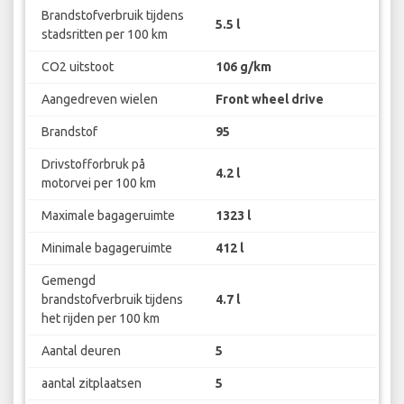
Brandstofverbruik tijdens
5.5 l
stadsritten per 100 km
CO2 uitstoot
106 g/km
Aangedreven wielen
Front wheel drive
Brandstof
95
Drivstofforbruk på
4.2 l
motorvei per 100 km
Maximale bagageruimte
1323 l
Minimale bagageruimte
412 l
Gemengd
brandstofverbruik tijdens
4.7 l
het rijden per 100 km
Aantal deuren
5
aantal zitplaatsen
5