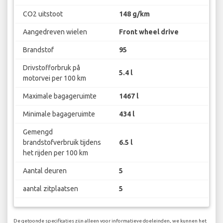
CO2 uitstoot
148 g/km
Aangedreven wielen
Front wheel drive
Brandstof
95
Drivstofforbruk på
5.4 l
motorvei per 100 km
Maximale bagageruimte
1467 l
Minimale bagageruimte
434 l
Gemengd
brandstofverbruik tijdens
6.5 l
het rijden per 100 km
Aantal deuren
5
aantal zitplaatsen
5
De getoonde specificaties zijn alleen voor informatieve doeleinden, we kunnen het