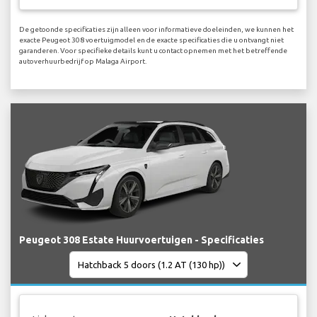
De getoonde specificaties zijn alleen voor informatieve doeleinden, we kunnen het
exacte Peugeot 308 voertuigmodel en de exacte specificaties die u ontvangt niet
garanderen. Voor specifieke details kunt u contact opnemen met het betreffende
autoverhuurbedrijf op Malaga Airport.
Peugeot 308 Estate Huurvoertuigen - Specificaties