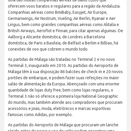
oferecem voos baratos e regulares para a região da Andaluzia.
Companhias aéreas como BmiBaby, Easyjet, Air Europe,
Germanwings, Air Nostrum, Vueling, Air Berlin, Ryanair e Aer
Lingus, bem como grandes companhias aéreas como Alitalia e
British Airways, Aeroflot e Finnair, para citar apenas algumas. De
Aalborg a Alicante doméstica, de Londres a Barcelona
doméstica, de Paris a Basileia, de Belfast a Berlim e Bilbao, há
conexões de voo que cobrem o mundo todo.
As partidas de Málaga são tratadas no Terminal 2 e no novo
Terminal 3, inaugurado em 2010. As partidas do Aeroporto de
Málaga têm à sua disposição 86 balcões de check-in e 20 novos
portões de embarque, e podem fazer suas refeições no maior
salão de alimentação da Europa. Abençoado com uma enorme
quantidade de lojas duty free, bem como lojas regulares, o
Terminal 3 não só oferece a primeira loja National Geographic
do mundo, mas também atende aos compradores que procuram
acessórios e joias, moda, eletrônicos e marcas esportivas
famosas como Adidas, por exemplo.
As partidas do Aeroporto de Málaga que procuram um lanche
rápido antes de pegar o voo de volta podem encontrar uma