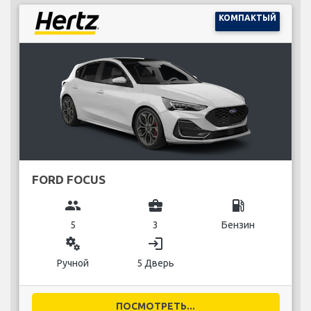
КОМПАКТЫЙ
FORD FOCUS
group
business_center
local_gas_station
5
3
Бензин
miscellaneous_services
login
Ручной
5 Дверь
ПОСМОТРЕТЬ...