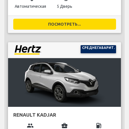
Автоматическая
5 Дверь
ПОСМОТРЕТЬ...
СРЕДНЕГАБАРИТ.
RENAULT KADJAR
group
business_center
local_gas_station