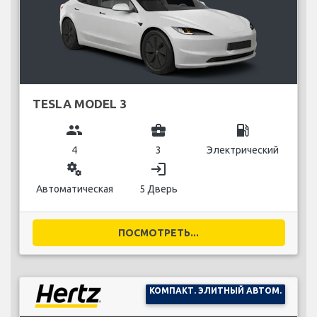
TESLA MODEL 3
group
business_center
local_gas_station
4
3
Электрический
miscellaneous_services
login
Автоматическая
5 Дверь
ПОСМОТРЕТЬ...
КОМПАКТ. ЭЛИТНЫЙ АВТОМ.