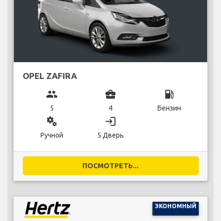
OPEL ZAFIRA
group
business_center
local_gas_station
5
4
Бензин
miscellaneous_services
login
Ручной
5 Дверь
ПОСМОТРЕТЬ...
ЭКОНОМНЫЙ