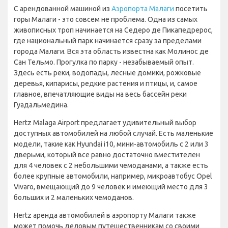
С арендованной машиной из
Аэропорта Малаги
посетить
горы Малаги - это совсем не проблема. Одна из самых
живописных троп начинается на Седеро де Пикапедрерос,
где национальный парк начинается сразу за пределами
города Малаги. Вся эта область известна как Молинос де
Сан Тельмо. Прогулка по парку - незабываемый опыт.
Здесь есть реки, водопады, лесные домики, рожковые
деревья, кипарисы, редкие растения и птицы, и, самое
главное, впечатляющие виды на весь бассейн реки
Гуадальмедина.
Hertz Malaga Airport предлагает удивительный выбор
доступных автомобилей на любой случай. Есть маленькие
модели, такие как Hyundai i10, мини-автомобиль с 2 или 3
дверьми, который все равно достаточно вместителен
для 4 человек с 2 небольшими чемоданами, а также есть
более крупные автомобили, например, микроавтобус Opel
Vivaro, вмещающий до 9 человек и имеющий место для 3
больших и 2 маленьких чемоданов.
Hertz аренда автомобилей в аэропорту Малаги также
может помочь деловым путешественникам со своими