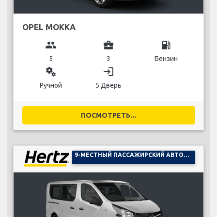
OPEL MOKKA
group
business_center
local_gas_station
5
3
Бензин
miscellaneous_services
login
Ручной
5 Дверь
ПОСМОТРЕТЬ...
9-МЕСТНЫЙ ПАССАЖИРСКИЙ АВТОМОБИЛЬ