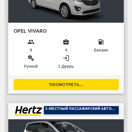
OPEL VIVARO
group
business_center
local_gas_station
9
4
Бензин
miscellaneous_services
login
Ручной
5 Дверь
ПОСМОТРЕТЬ...
5-МЕСТНЫЙ ПАССАЖИРСКИЙ АВТОМОБИЛЬ