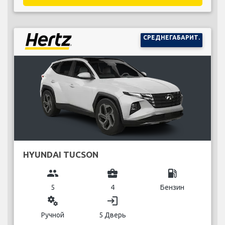
СРЕДНЕГАБАРИТ.
HYUNDAI TUCSON
group
business_center
local_gas_station
5
4
Бензин
miscellaneous_services
login
Ручной
5 Дверь