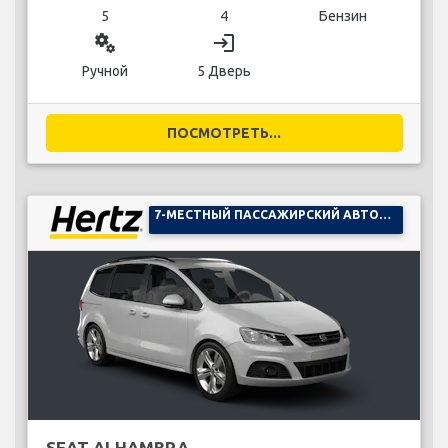
5
4
Бензин
miscellaneous_services
login
Ручной
5 Дверь
ПОСМОТРЕТЬ...
7-МЕСТНЫЙ ПАССАЖИРСКИЙ АВТОМОБИЛЬ
SEAT ALHAMBRA