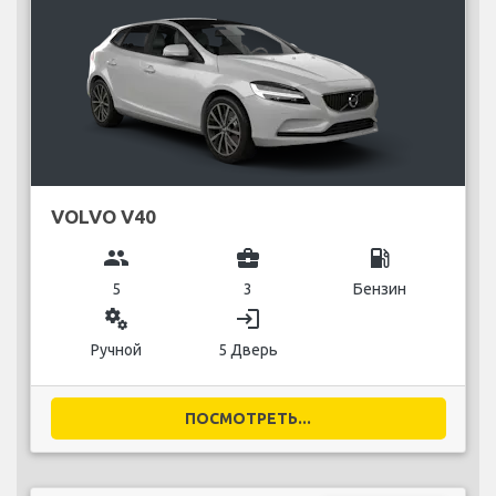
VOLVO V40
group
business_center
local_gas_station
5
3
Бензин
miscellaneous_services
login
Ручной
5 Дверь
ПОСМОТРЕТЬ...