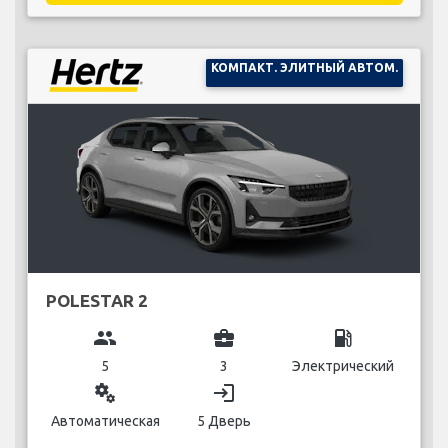
КОМПАКТ. ЭЛИТНЫЙ АВТОМ.
POLESTAR 2
group
business_center
local_gas_station
5
3
Электрический
miscellaneous_services
login
Автоматическая
5 Дверь