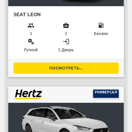
SEAT LEON
group
business_center
local_gas_station
5
3
Бензин
miscellaneous_services
login
Ручной
5 Дверь
ПОСМОТРЕТЬ...
УНИВЕРСАЛ