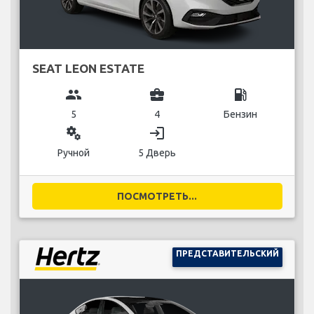
SEAT LEON ESTATE
group
business_center
local_gas_station
5
4
Бензин
miscellaneous_services
login
Ручной
5 Дверь
ПОСМОТРЕТЬ...
ПРЕДСТАВИТЕЛЬСКИЙ