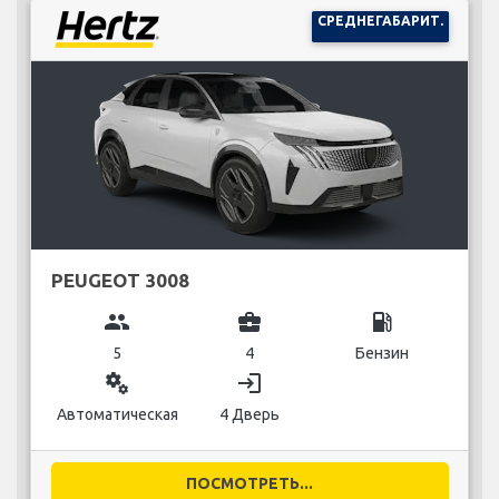
СРЕДНЕГАБАРИТ.
PEUGEOT 3008
group
business_center
local_gas_station
5
4
Бензин
miscellaneous_services
login
Автоматическая
4 Дверь
ПОСМОТРЕТЬ...