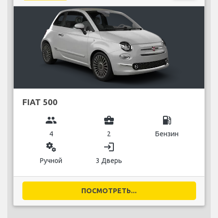
FIAT 500
group
business_center
local_gas_station
4
2
Бензин
miscellaneous_services
login
Ручной
3 Дверь
ПОСМОТРЕТЬ...