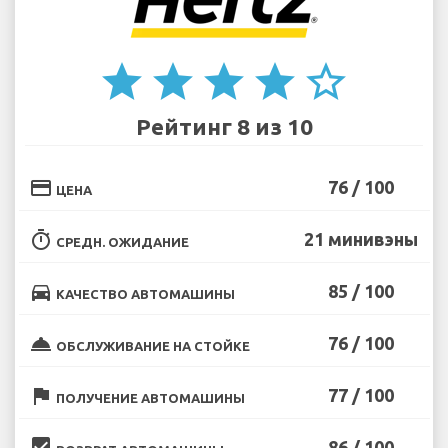
star
star
star
star
star_border
Рейтинг 8 из 10
credit_card
76 / 100
ЦЕНА
timer
21 минивэны
СРЕДН. ОЖИДАНИЕ
directions_car
85 / 100
КАЧЕСТВО АВТОМАШИНЫ
room_service
76 / 100
ОБСЛУЖИВАНИЕ НА СТОЙКЕ
flag
77 / 100
ПОЛУЧЕНИЕ АВТОМАШИНЫ
beenhere
86 / 100