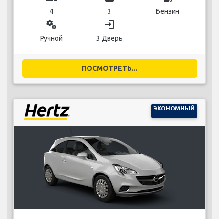
4
3
Бензин
miscellaneous_services
login
Ручной
3 Дверь
ПОСМОТРЕТЬ...
ЭКОНОМНЫЙ