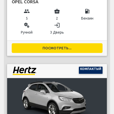
OPEL CORSA
group
business_center
local_gas_station
5
2
Бензин
miscellaneous_services
login
Ручной
3 Дверь
ПОСМОТРЕТЬ...
КОМПАКТЫЙ