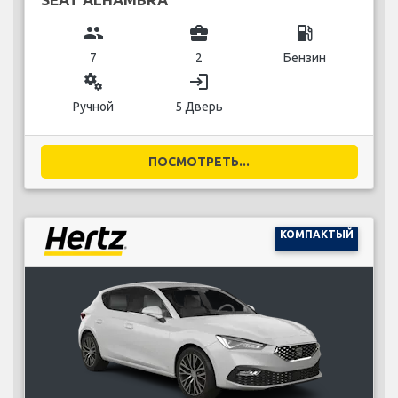
group
business_center
local_gas_station
7
2
Бензин
miscellaneous_services
login
Ручной
5 Дверь
ПОСМОТРЕТЬ...
КОМПАКТЫЙ