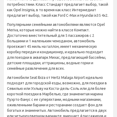
потребностями. Класс Стандарт предлагает выбор, такой
как Opel Insignia, в то время как класс Интермедиат
предлагает выбор, такой как Ford C-Max и Hyundai ix35 4x2.
Популярными семейными автомобилями являются Opel
Meriva, которые можно найти в классе Компакт.
Достаточно вместительный для 5 пассажиров с 2
большими и 1 маленьким чемоданом, автомобиль
проезжает 45 миль на галлон, имеет механическую
коробку передач и кондиционер, и идеально подходит
для поездки в аквапарк Михас, предлагающий бассейны,
детские площадки, аттракционы, водные горки и
семейные развлечения для всех.
Автомобили Seat Ibiza от Hertz Malaga Airport идеально
подходят для городской езды, возможно, для поездки в
Севилью или Уэльву на Коста-дель-Соль или для более
короткой поездки в Марбелью, где знаменитая марина
Пуэрто-Банус с ее суперяхтами, модными магазинами,
оживленными барами и ресторанами создает фон для
богатых и знаменитых. Автомобиль предлагается в двух
или четырехдверном варианте, вмещает 4 пассажиров и