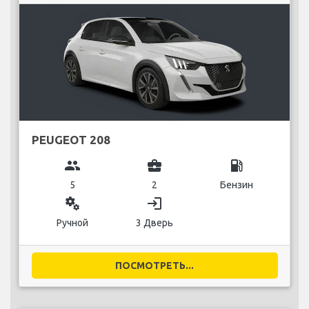
PEUGEOT 208
group
business_center
local_gas_station
5
2
Бензин
miscellaneous_services
login
Ручной
3 Дверь
ПОСМОТРЕТЬ...