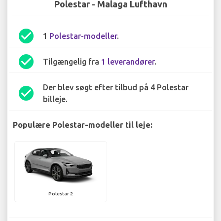
Polestar - Malaga Lufthavn
check_circle
1
Polestar-modeller
.
check_circle
Tilgængelig fra
1 leverandører
.
Der blev søgt efter tilbud på 4 Polestar
check_circle
billeje.
Populære Polestar-modeller til leje:
Polestar 2