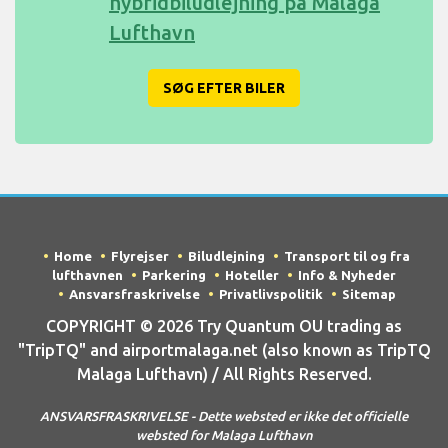
hybridbiludlejning på Malaga
Lufthavn
SØG EFTER BILER
Home
Flyrejser
Biludlejning
Transport til og fra
lufthavnen
Parkering
Hoteller
Info & Nyheder
Ansvarsfraskrivelse
Privatlivspolitik
Sitemap
COPYRIGHT © 2026 Try Quantum OU trading as
"TripTQ" and airportmalaga.net (also known as TripTQ
Malaga Lufthavn) / All Rights Reserved.
ANSVARSFRASKRIVELSE - Dette websted er ikke det officielle
websted for Malaga Lufthavn