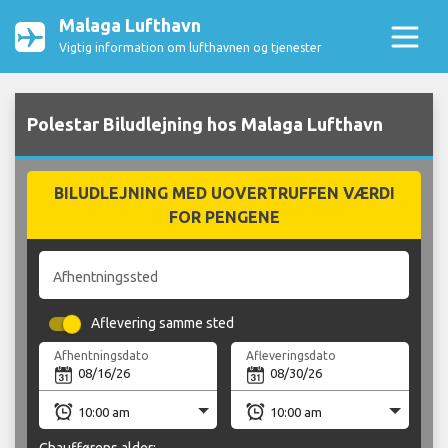
Malaga Lufthavn
Vigtig information om lufthavnen og tjenester
Polestar Biludlejning hos Malaga Lufthavn
BILUDLEJNING MED UOVERTRUFFEN VÆRDI
FOR PENGENE
Afhentningssted
Aflevering samme sted
Afhentningsdato
Afleveringsdato
Chaufførens alder: