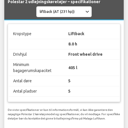
Polestar 2 udlejningskøretøjer – specifikationer
Kropstype
Liftback
8.0 h
Drivhjul
Front wheel drive
Minimum
405 l
bagagerumskapacitet
Antal døre
5
Antal pladser
5
De viste specifikationer er kun til informationsformål, vi kan ikke garantere den
nøjagtige Polestar 2 køretøjsmodel og specifikationer, du vil modtage. For specifikke
detaljer bør du kontakte det givne biludlejningsfirma på Malaga Lufthavn.