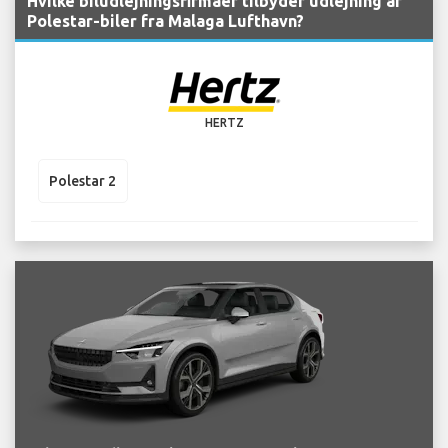
Hvilke biludlejningsfirmaer tilbyder udlejning af
Polestar-biler fra Malaga Lufthavn?
HERTZ
Polestar 2