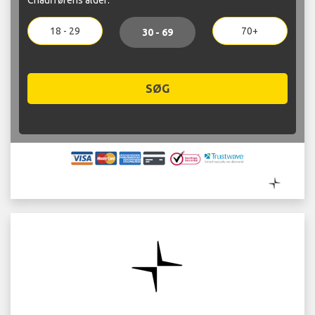
18 - 29
70+
30 - 69
SØG