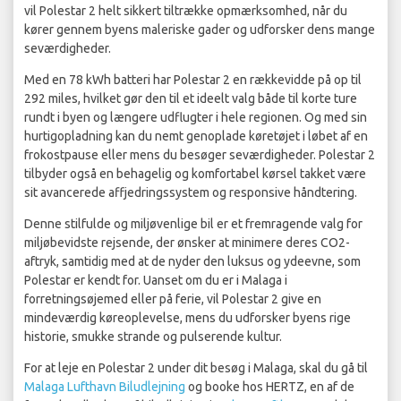
vil Polestar 2 helt sikkert tiltrække opmærksomhed, når du
kører gennem byens maleriske gader og udforsker dens mange
seværdigheder.
Med en 78 kWh batteri har Polestar 2 en rækkevidde på op til
292 miles, hvilket gør den til et ideelt valg både til korte ture
rundt i byen og længere udflugter i hele regionen. Og med sin
hurtigopladning kan du nemt genoplade køretøjet i løbet af en
frokostpause eller mens du besøger seværdigheder. Polestar 2
tilbyder også en behagelig og komfortabel kørsel takket være
sit avancerede affjedringssystem og responsive håndtering.
Denne stilfulde og miljøvenlige bil er et fremragende valg for
miljøbevidste rejsende, der ønsker at minimere deres CO2-
aftryk, samtidig med at de nyder den luksus og ydeevne, som
Polestar er kendt for. Uanset om du er i Malaga i
forretningsøjemed eller på ferie, vil Polestar 2 give en
mindeværdig køreoplevelse, mens du udforsker byens rige
historie, smukke strande og pulserende kultur.
For at leje en Polestar 2 under dit besøg i Malaga, skal du gå til
Malaga Lufthavn Biludlejning
og booke hos HERTZ, en af de