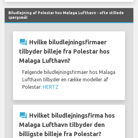
Biludlejning af Polestar hos Malaga Lufthavn - ofte stillede
spørgsmål
question_answer
Hvilke biludlejningsfirmaer
tilbyder billeje fra Polestar hos
Malaga Lufthavn?
Følgende biludlejningsfirmaer hos Malaga
Lufthavn tilbyder en række modeller af
Polestar:
HERTZ
question_answer
Hvilket biludlejningsfirma hos
Malaga Lufthavn tilbyder den
billigste billeje fra Polestar?