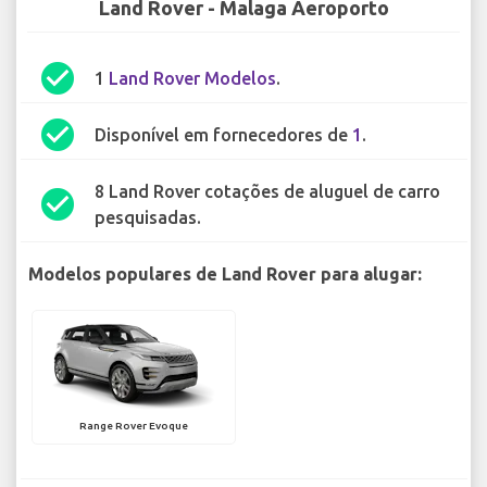
Land Rover - Malaga Aeroporto
check_circle
1
Land Rover Modelos
.
check_circle
Disponível em fornecedores de
1
.
8 Land Rover cotações de aluguel de carro
check_circle
pesquisadas.
Modelos populares de Land Rover para alugar:
Range Rover Evoque