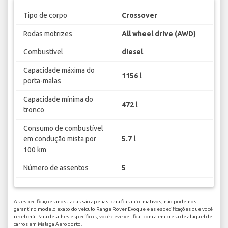
Tipo de corpo
Crossover
Rodas motrizes
All wheel drive (AWD)
Combustível
diesel
Capacidade máxima do
1156 l
porta-malas
Capacidade mínima do
472 l
tronco
Consumo de combustível
em condução mista por
5.7 l
100 km
Número de assentos
5
As especificações mostradas são apenas para fins informativos, não podemos
garantir o modelo exato do veículo Range Rover Evoque e as especificações que você
receberá. Para detalhes específicos, você deve verificar com a empresa de aluguel de
carros em Malaga Aeroporto.