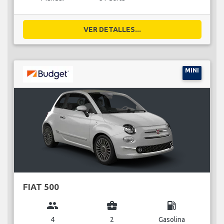
VER DETALLES...
MINI
FIAT 500
group
business_center
local_gas_station
4
2
Gasolina