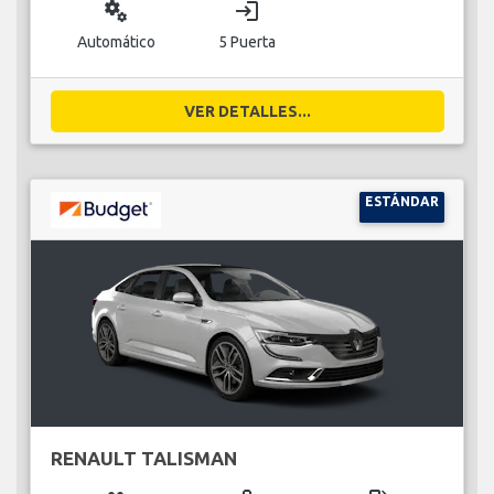
miscellaneous_services
login
Automático
5 Puerta
VER DETALLES...
ESTÁNDAR
RENAULT TALISMAN