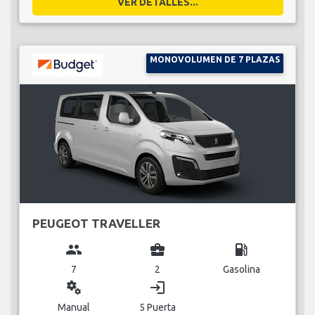
VER DETALLES...
MONOVOLUMEN DE 7 PLAZAS
PEUGEOT TRAVELLER
group
business_center
local_gas_station
7
2
Gasolina
miscellaneous_services
login
Manual
5 Puerta