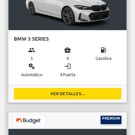
BMW 3 SERIES
group
business_center
local_gas_station
5
4
Gasolina
miscellaneous_services
login
Automático
4 Puerta
VER DETALLES...
PREMIUM