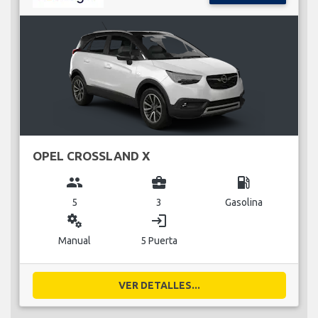
OPEL CROSSLAND X
group
business_center
local_gas_station
5
3
Gasolina
miscellaneous_services
login
Manual
5 Puerta
VER DETALLES...