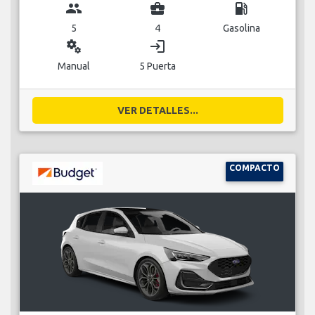
group
business_center
local_gas_station
5
4
Gasolina
miscellaneous_services
login
Manual
5 Puerta
VER DETALLES...
COMPACTO