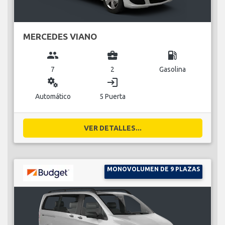
MERCEDES VIANO
group
business_center
local_gas_station
7
2
Gasolina
miscellaneous_services
login
Automático
5 Puerta
VER DETALLES...
MONOVOLUMEN DE 9 PLAZAS