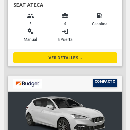
SEAT ATECA
group
business_center
local_gas_station
5
4
Gasolina
miscellaneous_services
login
Manual
5 Puerta
VER DETALLES...
COMPACTO