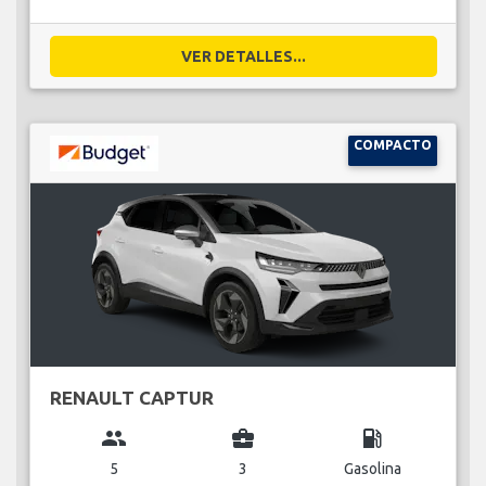
VER DETALLES...
COMPACTO
RENAULT CAPTUR
group
business_center
local_gas_station
5
3
Gasolina