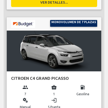
VER DETALLES...
MONOVOLUMEN DE 7 PLAZAS
CITROEN C4 GRAND PICASSO
group
business_center
local_gas_station
7
1
Gasolina
miscellaneous_services
login
Manual
5 Puerta