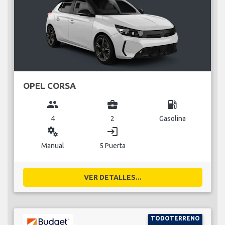
OPEL CORSA
group
business_center
local_gas_station
4
2
Gasolina
miscellaneous_services
login
Manual
5 Puerta
VER DETALLES...
TODOTERRENO