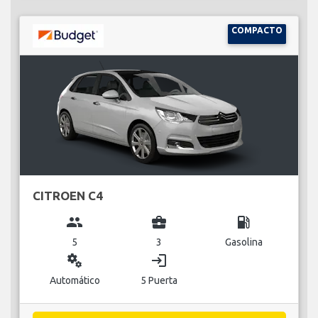
COMPACTO
CITROEN C4
group
business_center
local_gas_station
5
3
Gasolina
miscellaneous_services
login
Automático
5 Puerta