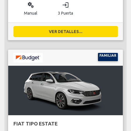
miscellaneous_services
login
Manual
3 Puerta
VER DETALLES...
FAMILIAR
FIAT TIPO ESTATE