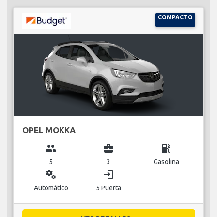
COMPACTO
OPEL MOKKA
group
business_center
local_gas_station
5
3
Gasolina
miscellaneous_services
login
Automático
5 Puerta