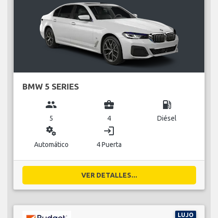
BMW 5 SERIES
group
business_center
local_gas_station
5
4
Diésel
miscellaneous_services
login
Automático
4 Puerta
VER DETALLES...
LUJO