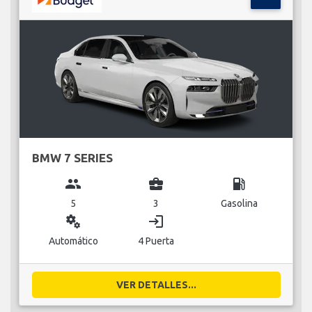
BMW 7 SERIES
group
business_center
local_gas_station
5
3
Gasolina
miscellaneous_services
login
Automático
4 Puerta
VER DETALLES...