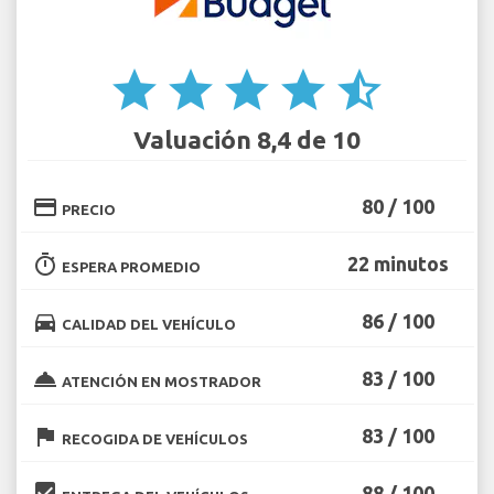
star
star
star
star
star_half
Valuación 8,4 de 10
credit_card
80 / 100
PRECIO
timer
22 minutos
ESPERA PROMEDIO
directions_car
86 / 100
CALIDAD DEL VEHÍCULO
room_service
83 / 100
ATENCIÓN EN MOSTRADOR
flag
83 / 100
RECOGIDA DE VEHÍCULOS
beenhere
88 / 100