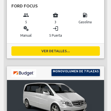
FORD FOCUS
group
business_center
local_gas_station
5
3
Gasolina
miscellaneous_services
login
Manual
5 Puerta
VER DETALLES...
MONOVOLUMEN DE 7 PLAZAS