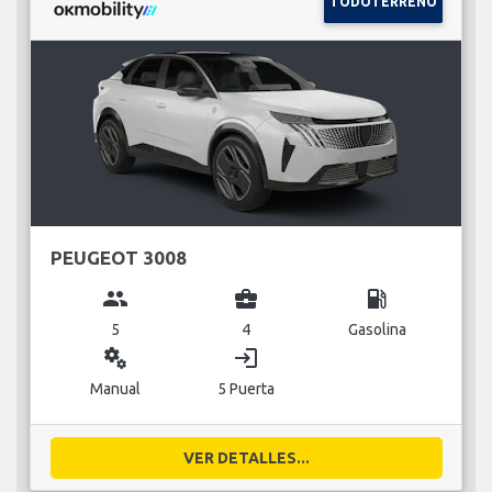
TODOTERRENO
PEUGEOT 3008
group
business_center
local_gas_station
5
4
Gasolina
miscellaneous_services
login
Manual
5 Puerta
VER DETALLES...