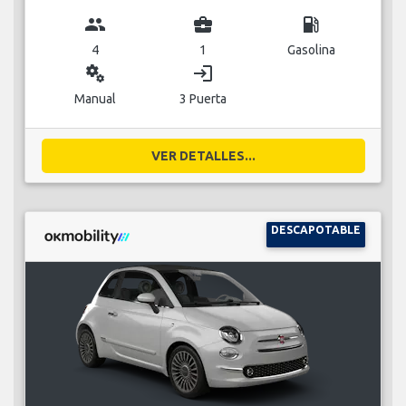
group
business_center
local_gas_station
4
1
Gasolina
miscellaneous_services
login
Manual
3 Puerta
VER DETALLES...
DESCAPOTABLE