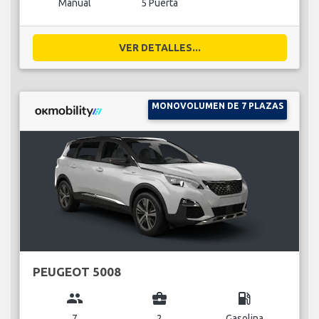
Manual
5 Puerta
VER DETALLES...
MONOVOLUMEN DE 7 PLAZAS
PEUGEOT 5008
group
business_center
local_gas_station
7
2
Gasolina