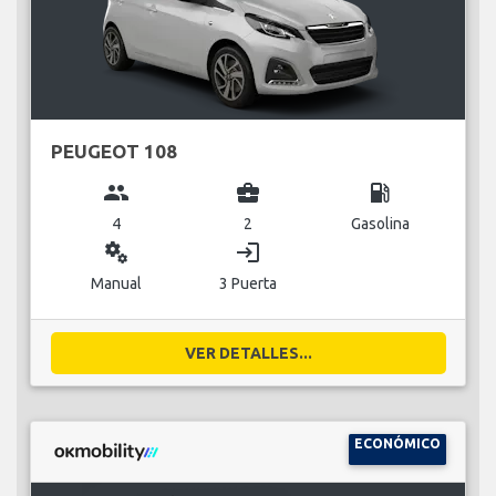
PEUGEOT 108
group
business_center
local_gas_station
4
2
Gasolina
miscellaneous_services
login
Manual
3 Puerta
VER DETALLES...
ECONÓMICO