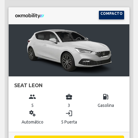
COMPACTO
SEAT LEON
group
business_center
local_gas_station
5
3
Gasolina
miscellaneous_services
login
Automático
5 Puerta