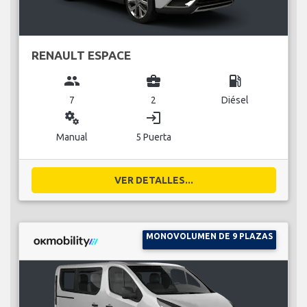
RENAULT ESPACE
group
business_center
local_gas_station
7
2
Diésel
miscellaneous_services
login
Manual
5 Puerta
VER DETALLES...
MONOVOLUMEN DE 9 PLAZAS