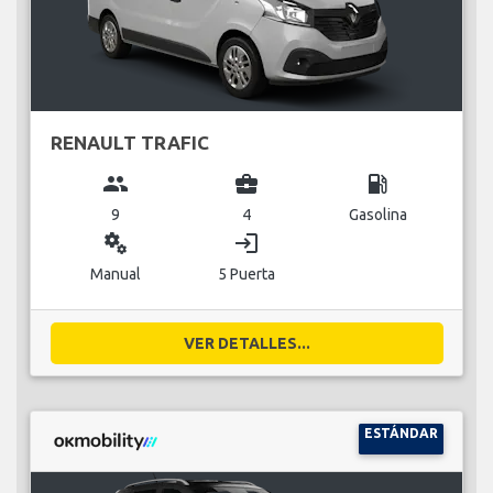
RENAULT TRAFIC
group
business_center
local_gas_station
9
4
Gasolina
miscellaneous_services
login
Manual
5 Puerta
VER DETALLES...
ESTÁNDAR