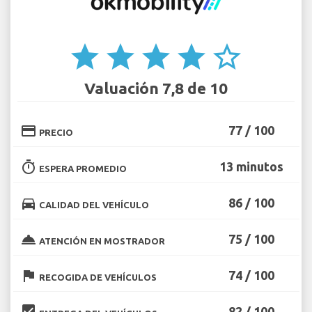
star
star
star
star
star_border
Valuación 7,8 de 10
credit_card
77 / 100
PRECIO
timer
13 minutos
ESPERA PROMEDIO
directions_car
86 / 100
CALIDAD DEL VEHÍCULO
room_service
75 / 100
ATENCIÓN EN MOSTRADOR
flag
74 / 100
RECOGIDA DE VEHÍCULOS
beenhere
82 / 100