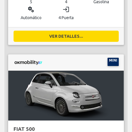
5
4
Gasolina
miscellaneous_services
login
Automático
4 Puerta
VER DETALLES...
MINI
FIAT 500