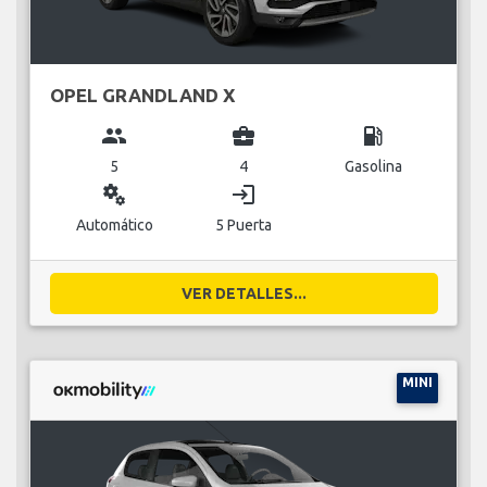
OPEL GRANDLAND X
group
business_center
local_gas_station
5
4
Gasolina
miscellaneous_services
login
Automático
5 Puerta
VER DETALLES...
MINI