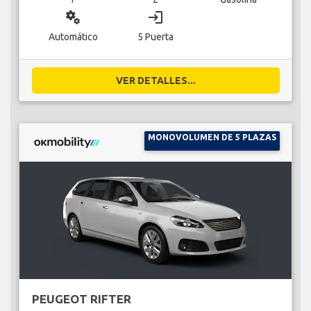
miscellaneous_services
login
Automático
5 Puerta
VER DETALLES...
MONOVOLUMEN DE 5 PLAZAS
PEUGEOT RIFTER