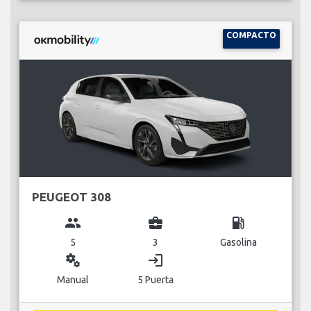
COMPACTO
PEUGEOT 308
group
business_center
local_gas_station
5
3
Gasolina
miscellaneous_services
login
Manual
5 Puerta