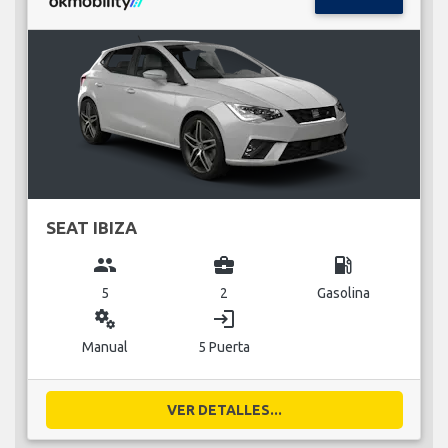
SEAT IBIZA
group
business_center
local_gas_station
5
2
Gasolina
miscellaneous_services
login
Manual
5 Puerta
VER DETALLES...