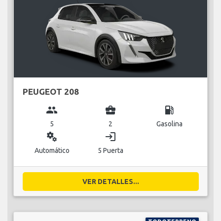
PEUGEOT 208
group
business_center
local_gas_station
5
2
Gasolina
miscellaneous_services
login
Automático
5 Puerta
VER DETALLES...