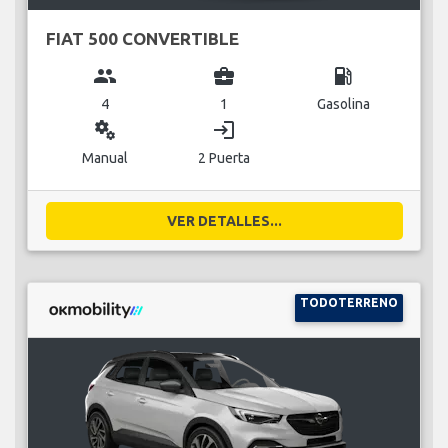
FIAT 500 CONVERTIBLE
group
business_center
local_gas_station
4
1
Gasolina
miscellaneous_services
login
Manual
2 Puerta
VER DETALLES...
TODOTERRENO