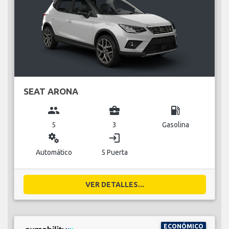
SEAT ARONA
group
business_center
local_gas_station
5
3
Gasolina
miscellaneous_services
login
Automático
5 Puerta
VER DETALLES...
ECONÓMICO