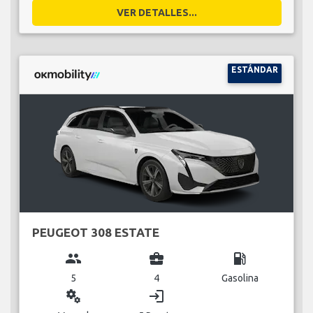
VER DETALLES...
ESTÁNDAR
PEUGEOT 308 ESTATE
group
business_center
local_gas_station
5
4
Gasolina
miscellaneous_services
login