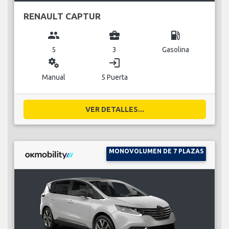
RENAULT CAPTUR
group
business_center
local_gas_station
5
3
Gasolina
miscellaneous_services
login
Manual
5 Puerta
VER DETALLES...
MONOVOLUMEN DE 7 PLAZAS