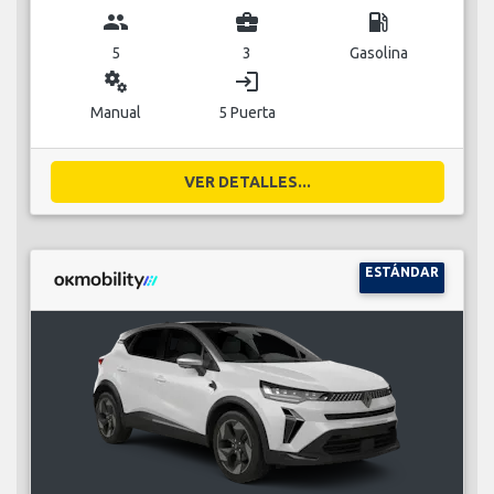
group
business_center
local_gas_station
5
3
Gasolina
miscellaneous_services
login
Manual
5 Puerta
VER DETALLES...
ESTÁNDAR