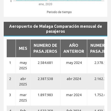
0
ene, 2020
Periodo de tiempo
Aeropuerto de Malaga Comparación mensual de
pasajeros
NUMERO DE
AÑO
NUMERO 
MES
PASAJEROS
ANTERIOR
PASAJER
1
may
2.584.681
may 2024
2.378.119
2025
2
abr
2.387.538
abr 2024
2.162.308
2025
3
mar
1.897.983
mar 2024
1.752.668
2025
4
feb
1.522.258
feb 2024
1.423.329