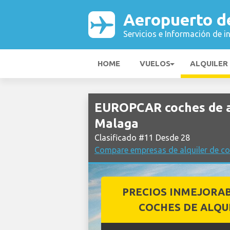
Aeropuerto d
Servicios e Información de i
HOME
VUELOS
ALQUILER
EUROPCAR coches de a
Malaga
Clasificado #11 Desde 28
Compare empresas de alquiler de c
PRECIOS INMEJORA
COCHES DE ALQU