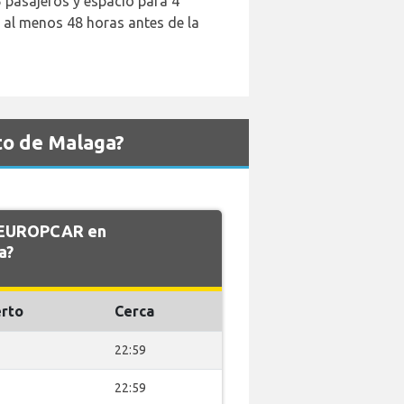
 pasajeros y espacio para 4
e al menos 48 horas antes de la
to de Malaga?
e EUROPCAR en
a?
rto
Cerca
22:59
22:59