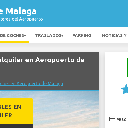
e Malaga
nterés del Aeropuerto
 DE COCHES
TRASLADOS
PARKING
NOTICIAS Y
lquiler en Aeropuerto de
oches en Aeropuerto de Malaga
st
BLES EN
ILER
credit_card
PREC