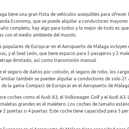
ga tiene una gran flota de vehículos asequibles para ofrecer
 Panda Economy, que se puede alquilar a conductores mayores
maño completo, hay algo para todos y lo mejor de todo es que l
as con el medio ambiente del mundo.
s populares de Europcar en el Aeropuerto de Málaga incluyen 
as, y el Seat León, que tiene espacio para 5 pasajeros y 2 m
etraje ilimitado, así como transmisión manual.
e el seguro de daños por colisión, el seguro de robo, los cargos
8 familiar también se pueden alquilar a conductores de solo 21 
s de la gama Compact de Europcar en el Aeropuerto de Málaga
ece coches como el Audi A3, el Volkswagen Golf y el Audi A3. 
 maletas grandes en el maletero. Los coches de tamaño estánd
 2 puertas o 4 puertas. Este coche tiene capacidad para 5 pe