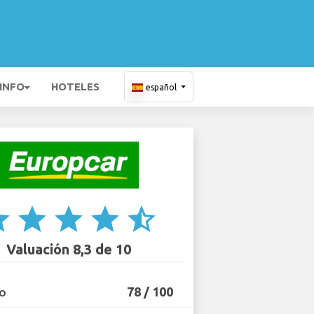
 INFO
HOTELES
español
ar
star
star
star
star_half
Valuación 8,3 de 10
78 / 100
IO