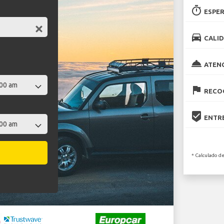
timer
ESPER
directions_car
CALID
room_service
ATEN
flag
RECOG
beenhere
ENTRE
* Calculado de