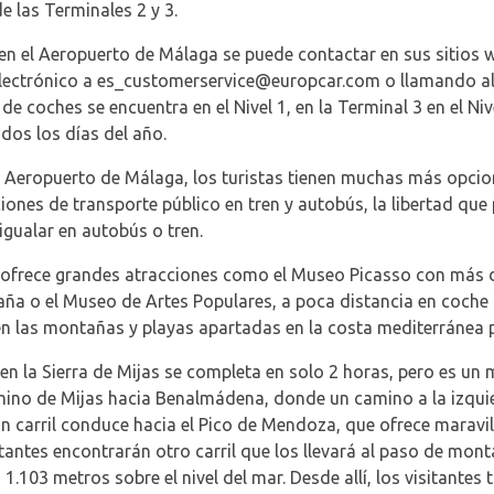
e las Terminales 2 y 3.
 en el Aeropuerto de Málaga se puede contactar en sus sitios
ectrónico a es_customerservice@europcar.com o llamando al 
 de coches se encuentra en el Nivel 1, en la Terminal 3 en el Niv
dos los días del año.
l Aeropuerto de Málaga, los turistas tienen muchas más opcio
iones de transporte público en tren y autobús, la libertad qu
igualar en autobús o tren.
 ofrece grandes atracciones como el Museo Picasso con más d
aña o el Museo de Artes Populares, a poca distancia en coch
n las montañas y playas apartadas en la costa mediterránea p
en la Sierra de Mijas se completa en solo 2 horas, pero es un 
amino de Mijas hacia Benalmádena, donde un camino a la izqui
 un carril conduce hacia el Pico de Mendoza, que ofrece maravil
itantes encontrarán otro carril que los llevará al paso de mo
.103 metros sobre el nivel del mar. Desde allí, los visitantes 