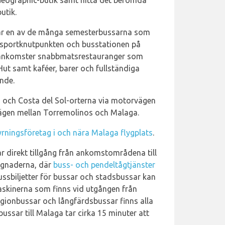
Geographic-butik samt hitta det berömda
utik.
tar en av de många semesterbussarna som
nsportknutpunkten och busstationen på
s ankomster snabbmatsrestauranger som
Hut samt kaféer, barer och fullständiga
ande.
ga och Costa del Sol-orterna via motorvägen
gen mellan Torremolinos och Malaga.
yrningsföretag i och nära Malaga flygplats
.
 direkt tillgång från ankomstområdena till
ggnaderna, där
buss- och pendeltågtjänster
Bussbiljetter för bussar och stadsbussar kan
askinerna som finns vid utgången från
ionbussar och långfärdsbussar finns alla
bussar till Malaga tar cirka 15 minuter att