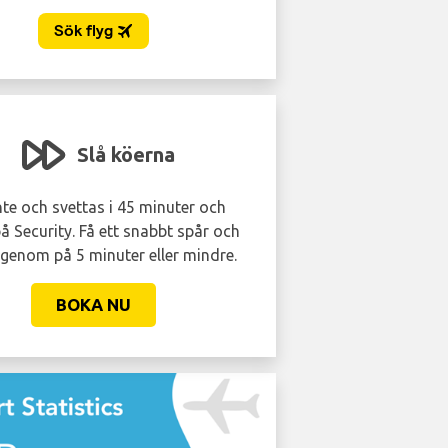
Slå köerna
Lounge som
nte och svettas i 45 minuter och
Undvik folkmassorna. Få
å Security. Få ett snabbt spår och
tillgång till VIP flygplatsl
 igenom på 5 minuter eller mindre.
inte så dyrt som du ka
BOKA NU
BOKA NU