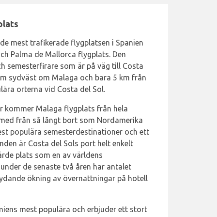
plats
rde mest trafikerade flygplatsen i Spanien
ch Palma de Mallorca flygplats. Den
 semesterfirare som är på väg till Costa
 8 km sydväst om Malaga och bara 5 km från
ära orterna vid Costa del Sol.
er kommer Malaga flygplats från hela
h med från så långt bort som Nordamerika
est populära semesterdestinationer och ett
den är Costa del Sols port helt enkelt
järde plats som en av världens
under de senaste två åren har antalet
tydande ökning av övernattningar på hotell
iens mest populära och erbjuder ett stort