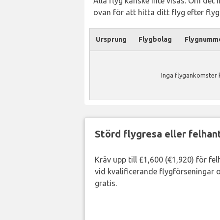
Alla flyg kanske inte visas. Om det 
ovan för att hitta ditt flyg efter fl
Ursprung
Flygbolag
Flygnumm
Inga flygankomster k
Störd flygresa eller felha
Kräv upp till £1,600 (€1,920) för fe
vid kvalificerande flygförseningar o
gratis.