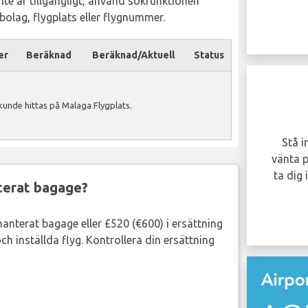
inte är tillgängligt, använd sökfunktionen
ygbolag, flygplats eller flygnummer.
er
Beräknad
Beräknad/Aktuell
Status
Blev ditt flyg försenat
unde hittas på Malaga Flygplats.
eller inställt?
Du kan vara berättigad att få upp till 600
Stå i
EUR i ersättning per person i ditt sällskap..
vänta p
ta dig
nterat bagage?
GÖR ANSPRÅK NU!
lhanterat bagage eller £520 (€600) i ersättning
ch inställda flyg. Kontrollera din ersättning