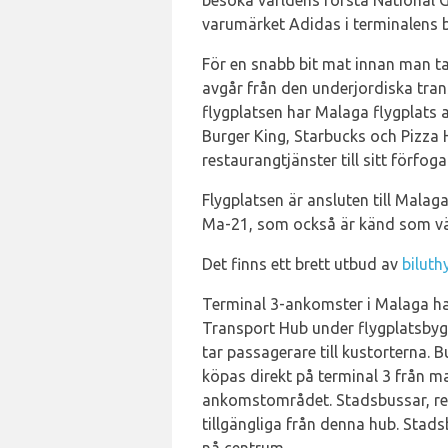
besöka världens första National 
varumärket Adidas i terminalens b
För en snabb bit mat innan man 
avgår från den underjordiska tra
flygplatsen har Malaga flygplat
Burger King, Starbucks och Pizza 
restaurangtjänster till sitt förfog
Flygplatsen är ansluten till Mala
Ma-21, som också är känd som vä
Det finns ett brett utbud av
biluth
Terminal 3-ankomster i Malaga har
Transport Hub under flygplatsby
tar passagerare till kustorterna. 
köpas direkt på terminal 3 från m
ankomstområdet. Stadsbussar, reg
tillgängliga från denna hub. Stads