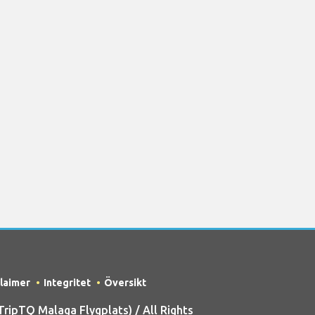
claimer
Integritet
Översikt
ipTQ Malaga Flygplats) / All Rights