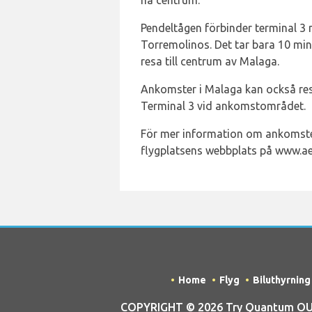
nå centrum.
Pendeltågen förbinder terminal 3
Torremolinos. Det tar bara 10 min
resa till centrum av Malaga.
Ankomster i Malaga kan också resa
Terminal 3 vid ankomstområdet.
För mer information om ankomster
flygplatsens webbplats på www.ae
Home
Flyg
Biluthyrning
COPYRIGHT © 2026 Try Quantum OU tr