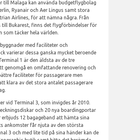
er till Malaga kan använda budgetflygbolag
erlin, Ryanair och Aer Lingus samt stora
rian Airlines, för att nämna några. Från
till Bukarest, finns det flygförbindelser för
n som täcker hela världen.
lbyggnader med faciliteter och
dock varierar dessa ganska mycket beroende
erminal 1 är den äldsta av de tre
tt genomgå en omfattande renovering och
ttre faciliteter för passagerare men
 klara av det stora antalet passagerare
ag.
er vid Terminal 3, som invigdes år 2010.
eckningsdiskar och 20 nya boardingportar
er erbjuds 12 bagageband att hämta sina
ats ankomster får njuta av den största
al 3 och med lite tid på sina händer kan de