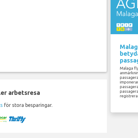
Malaga
betyd
passa
Malaga fly
anmärkning
passagerar
imponeran
passagerar
ler arbetsresa
passagera
registrer
ts
för stora besparingar.