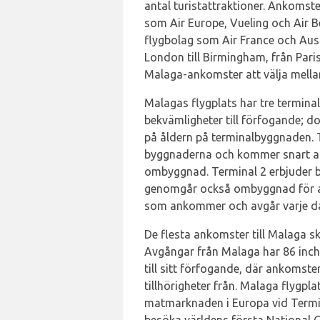
antal turistattraktioner. Ankomst
som Air Europe, Vueling och Air B
flygbolag som Air France och Aust
London till Birmingham, från Paris 
Malaga-ankomster att välja mella
Malagas flygplats har tre termina
bekvämligheter till förfogande; 
på åldern på terminalbyggnaden. T
byggnaderna och kommer snart a
ombyggnad. Terminal 2 erbjuder bä
genomgår också ombyggnad för att
som ankommer och avgår varje d
De flesta ankomster till Malaga sk
Avgångar från Malaga har 86 inch
till sitt förfogande, där ankomst
tillhörigheter från. Malaga flygpl
matmarknaden i Europa vid Termin