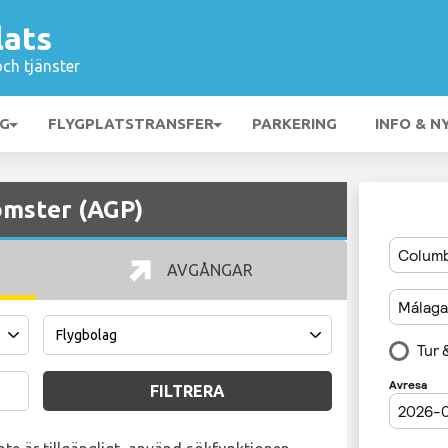
lats
och tjänster
NG
FLYGPLATSTRANSFER
PARKERING
INFO & N
omster (AGP)
AVGÅNGAR
FILTRERA