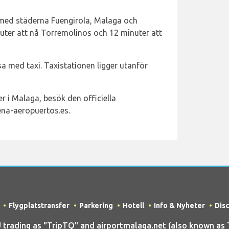
 med städerna Fuengirola, Malaga och
uter att nå Torremolinos och 12 minuter att
 med taxi. Taxistationen ligger utanför
 i Malaga, besök den officiella
na-aeropuertos.es.
Flygplatstransfer
Parkering
Hotell
Info & Nyheter
Dis
ading as "TripTQ" and airportmalaga.net (also known as Tr