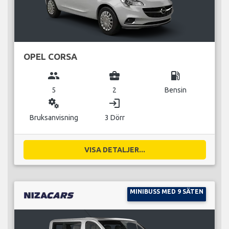
OPEL CORSA
group
business_center
local_gas_station
5
2
Bensin
miscellaneous_services
login
Bruksanvisning
3 Dörr
VISA DETALJER...
MINIBUSS MED 9 SÄTEN