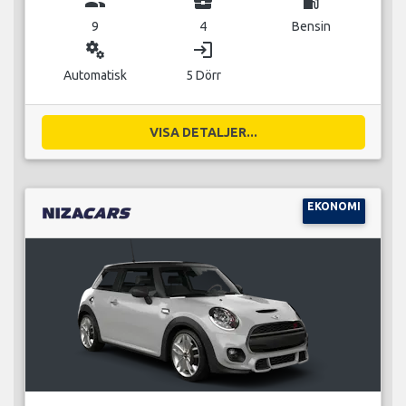
group
business_center
local_gas_station
9
4
Bensin
miscellaneous_services
login
Automatisk
5 Dörr
VISA DETALJER...
EKONOMI