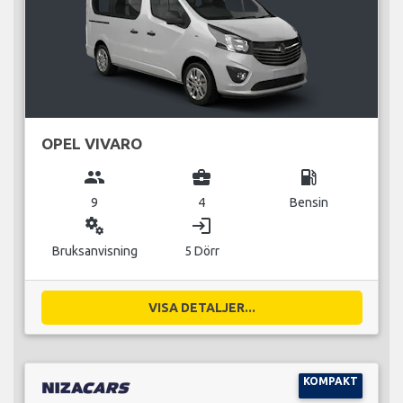
OPEL VIVARO
group
business_center
local_gas_station
9
4
Bensin
miscellaneous_services
login
Bruksanvisning
5 Dörr
VISA DETALJER...
KOMPAKT