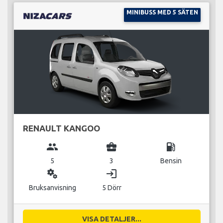
MINIBUSS MED 5 SÄTEN
RENAULT KANGOO
group
business_center
local_gas_station
5
3
Bensin
miscellaneous_services
login
Bruksanvisning
5 Dörr
VISA DETALJER...