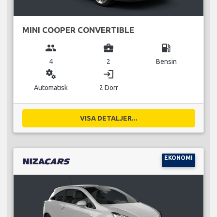
MINI COOPER CONVERTIBLE
group
business_center
local_gas_station
4
2
Bensin
miscellaneous_services
login
Automatisk
2 Dörr
VISA DETALJER...
EKONOMI