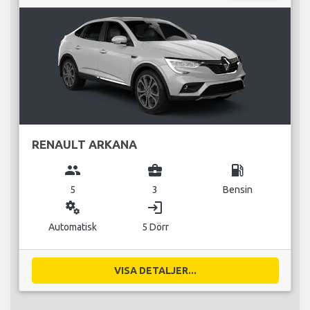
RENAULT ARKANA
group
business_center
local_gas_station
5
3
Bensin
miscellaneous_services
login
Automatisk
5 Dörr
VISA DETALJER...