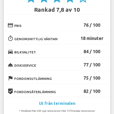
Rankad 7,8 av 10
credit_card
76 / 100
PRIS
timer
18 minuter
GENOMSNITTLIG VÄNTAN
directions_car
84 / 100
BILKVALITET
room_service
77 / 100
DISKSERVICE
flag
75 / 100
FORDONSUTLÄMNING
beenhere
82 / 100
FORDONSÅTERLÄMNING
Ut från terminalen
* Uträknat från 265 nya recensioner från 1376 totala recensioner.