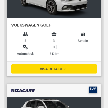
VOLKSWAGEN GOLF
group
business_center
local_gas_station
5
3
Bensin
miscellaneous_services
login
Automatisk
5 Dörr
VISA DETALJER...
SUV