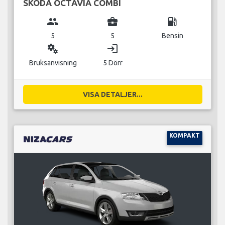
SKODA OCTAVIA COMBI
group
business_center
local_gas_station
5
5
Bensin
miscellaneous_services
login
Bruksanvisning
5 Dörr
VISA DETALJER...
KOMPAKT