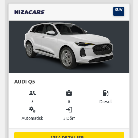
SUV
AUDI Q5
group
business_center
local_gas_station
5
6
Diesel
miscellaneous_services
login
Automatisk
5 Dörr
VISA DETALJER...