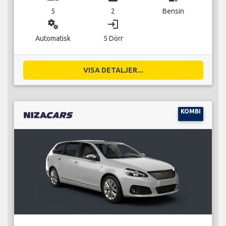
5
2
Bensin
miscellaneous_services
login
Automatisk
5 Dörr
VISA DETALJER...
KOMBI