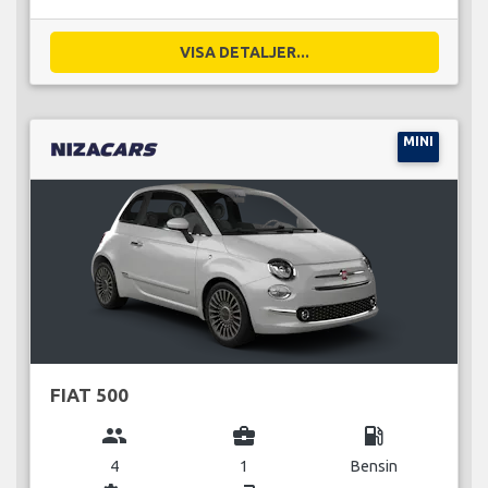
VISA DETALJER...
MINI
FIAT 500
group
business_center
local_gas_station
4
1
Bensin