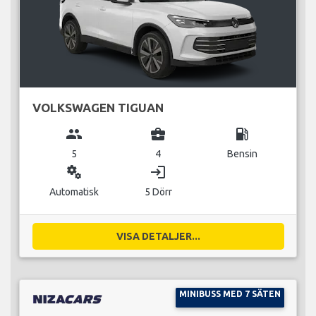
VOLKSWAGEN TIGUAN
group
business_center
local_gas_station
5
4
Bensin
miscellaneous_services
login
Automatisk
5 Dörr
VISA DETALJER...
MINIBUSS MED 7 SÄTEN