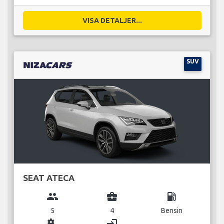
VISA DETALJER...
SUV
SEAT ATECA
group
business_center
local_gas_station
5
4
Bensin
miscellaneous_services
login