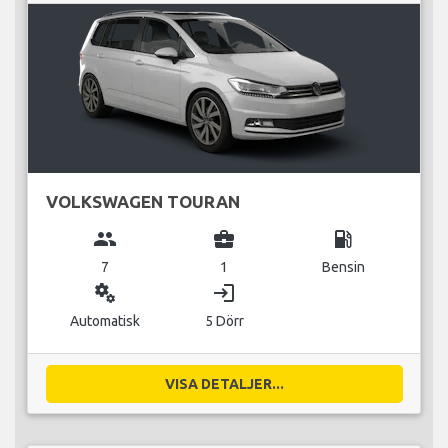
VOLKSWAGEN TOURAN
group
business_center
local_gas_station
7
1
Bensin
miscellaneous_services
login
Automatisk
5 Dörr
VISA DETALJER...