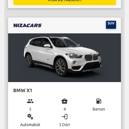
SUV
BMW X1
group
business_center
local_gas_station
5
4
Bensin
miscellaneous_services
login
Automatisk
5 Dörr