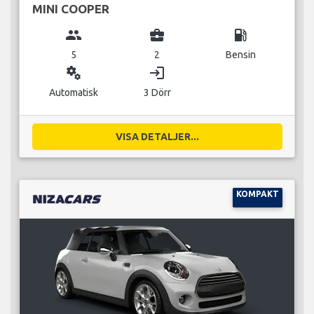
MINI COOPER
group
business_center
local_gas_station
5
2
Bensin
miscellaneous_services
login
Automatisk
3 Dörr
VISA DETALJER...
KOMPAKT