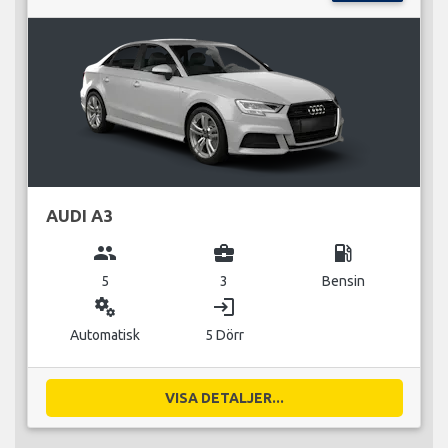
AUDI A3
group
business_center
local_gas_station
5
3
Bensin
miscellaneous_services
login
Automatisk
5 Dörr
VISA DETALJER...