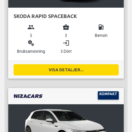
SKODA RAPID SPACEBACK
group
business_center
local_gas_station
5
3
Bensin
miscellaneous_services
login
Bruksanvisning
5 Dörr
VISA DETALJER...
KOMPAKT