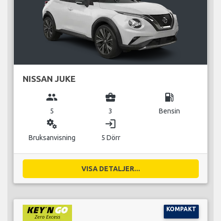
NISSAN JUKE
group
business_center
local_gas_station
5
3
Bensin
miscellaneous_services
login
Bruksanvisning
5 Dörr
VISA DETALJER...
KOMPAKT