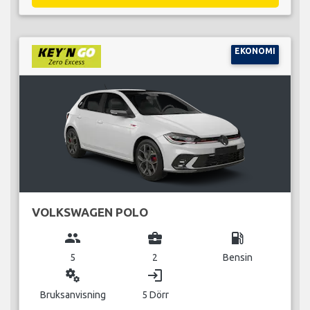
EKONOMI
VOLKSWAGEN POLO
group
business_center
local_gas_station
5
2
Bensin
miscellaneous_services
login
Bruksanvisning
5 Dörr