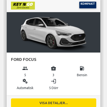
KOMPAKT
FORD FOCUS
group
business_center
local_gas_station
5
3
Bensin
miscellaneous_services
login
Automatisk
5 Dörr
VISA DETALJER...