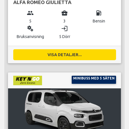
ALFA ROMEO GIULIETTA
group
business_center
local_gas_station
5
3
Bensin
miscellaneous_services
login
Bruksanvisning
5 Dörr
VISA DETALJER...
MINIBUSS MED 5 SÄTEN