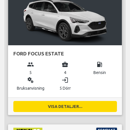
FORD FOCUS ESTATE
group
business_center
local_gas_station
5
4
Bensin
miscellaneous_services
login
Bruksanvisning
5 Dörr
VISA DETALJER...