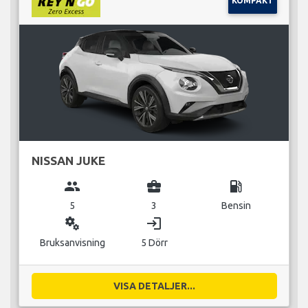
KOMPAKT
NISSAN JUKE
group
business_center
local_gas_station
5
3
Bensin
miscellaneous_services
login
Bruksanvisning
5 Dörr
VISA DETALJER...