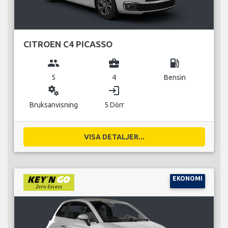
CITROEN C4 PICASSO
group
business_center
local_gas_station
5
4
Bensin
miscellaneous_services
login
Bruksanvisning
5 Dörr
VISA DETALJER...
EKONOMI