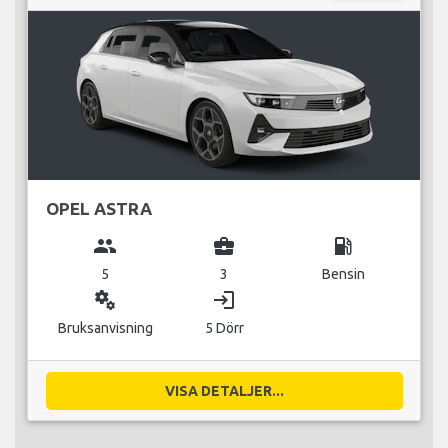
OPEL ASTRA
group
business_center
local_gas_station
5
3
Bensin
miscellaneous_services
login
Bruksanvisning
5 Dörr
VISA DETALJER...