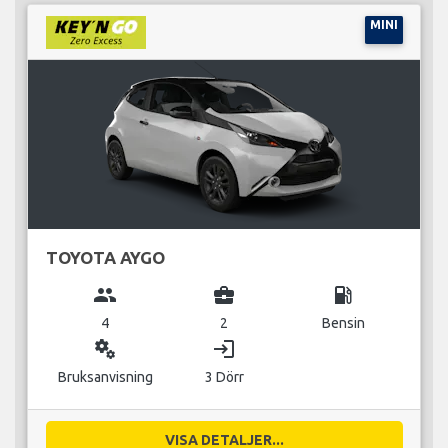
MINI
TOYOTA AYGO
group
business_center
local_gas_station
4
2
Bensin
miscellaneous_services
login
Bruksanvisning
3 Dörr
VISA DETALJER...