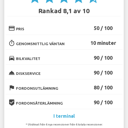
Rankad 8,1 av 10
credit_card
50 / 100
PRIS
timer
10 minuter
GENOMSNITTLIG VÄNTAN
directions_car
90 / 100
BILKVALITET
room_service
90 / 100
DISKSERVICE
flag
80 / 100
FORDONSUTLÄMNING
beenhere
90 / 100
FORDONSÅTERLÄMNING
I terminal
* Uträknat från 6 nya recensioner från 6 totala recensioner.