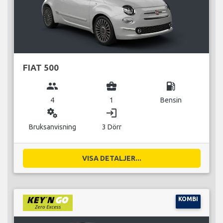
FIAT 500
group
business_center
local_gas_station
4
1
Bensin
miscellaneous_services
login
Bruksanvisning
3 Dörr
VISA DETALJER...
KOMBI