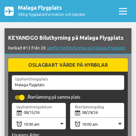
Malaga Flygplats
Viktig flygplatsinformation och tjänster
KEYANDGO Biluthyrning på Malaga Flygplats
Rankad #13 Från 28
Jämför hyrbilsföretag på Malaga Flygplats
OSLAGBART VÄRDE PÅ HYRBILAR
Upphämtningsplats
Återlämning på samma plats
Upphämtningsdatum
Återlämningsdag
Förarens ålder: