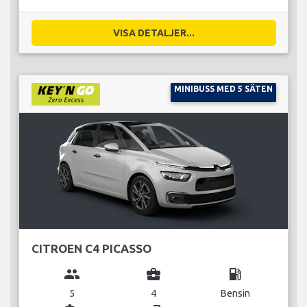
VISA DETALJER...
MINIBUSS MED 5 SÄTEN
CITROEN C4 PICASSO
group
business_center
local_gas_station
5
4
Bensin