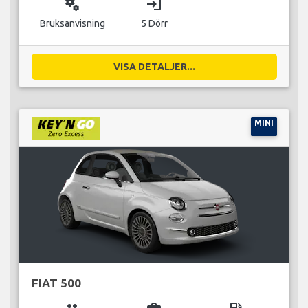
miscellaneous_services
login
Bruksanvisning
5 Dörr
VISA DETALJER...
MINI
FIAT 500