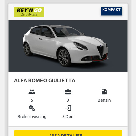
KOMPAKT
ALFA ROMEO GIULIETTA
group
business_center
local_gas_station
5
3
Bensin
miscellaneous_services
login
Bruksanvisning
5 Dörr
VISA DETALJER...