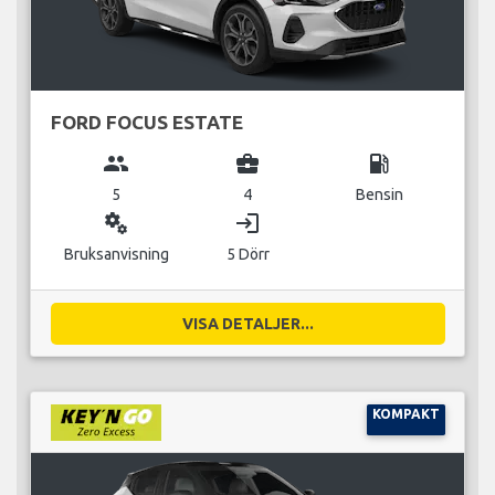
FORD FOCUS ESTATE
group
business_center
local_gas_station
5
4
Bensin
miscellaneous_services
login
Bruksanvisning
5 Dörr
VISA DETALJER...
KOMPAKT