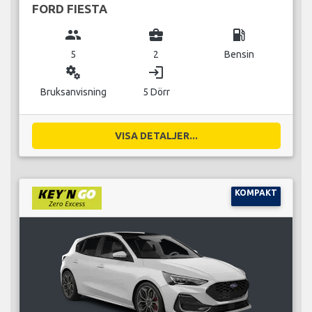
FORD FIESTA
group
business_center
local_gas_station
5
2
Bensin
miscellaneous_services
login
Bruksanvisning
5 Dörr
VISA DETALJER...
KOMPAKT