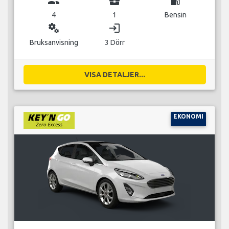
group
business_center
local_gas_station
4
1
Bensin
miscellaneous_services
login
Bruksanvisning
3 Dörr
VISA DETALJER...
EKONOMI