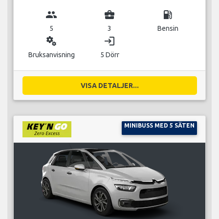
group
business_center
local_gas_station
5
3
Bensin
miscellaneous_services
login
Bruksanvisning
5 Dörr
VISA DETALJER...
MINIBUSS MED 5 SÄTEN