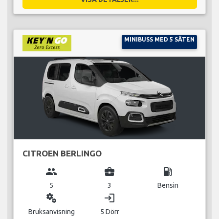
MINIBUSS MED 5 SÄTEN
CITROEN BERLINGO
group
business_center
local_gas_station
5
3
Bensin
miscellaneous_services
login
Bruksanvisning
5 Dörr