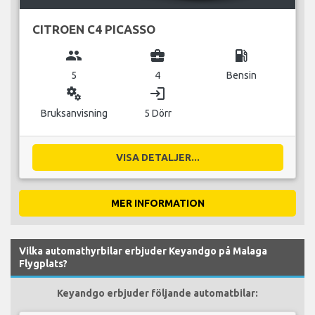
CITROEN C4 PICASSO
group
business_center
local_gas_station
5
4
Bensin
miscellaneous_services
login
Bruksanvisning
5 Dörr
VISA DETALJER...
MER INFORMATION
Vilka automathyrbilar erbjuder Keyandgo på Malaga
Flygplats?
Keyandgo erbjuder följande automatbilar: