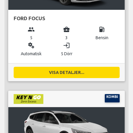
FORD FOCUS
group
business_center
local_gas_station
5
3
Bensin
miscellaneous_services
login
Automatisk
5 Dörr
VISA DETALJER...
KOMBI