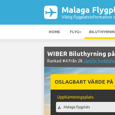
Malaga Flygp
Viktig flygplatsinformation 
HOME
FLYG
BILUTHYRNI
WIBER Biluthyrning på
Rankad #4 Från 28
Jämför hyrbilsfö
OSLAGBART VÄRDE PÅ
Upphämtningsplats