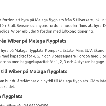
ka fordon att hyra på Malaga flygplats från 5 tillverkare, inklu
 + 5 till. Bensin- och hybridfordonsmodeller finns att hyra. D
ngliga. Wiber erbjuder 9 fordon med luftkonditionering.
från Wiber på Malaga flygplats
 hyra på Malaga flygplats: Kompakt, Estate, Mini, SUV, Ekonomi
a med kapacitet för 4, 5, 7 och 9 passagerare. Fordon med 3 och
ordon med bagagekapacitet för 1, 2, 3 och 4 stycken bagage.
 till Wiber på Malaga flygplats
m hur du återlämnar din hyrbil till Malaga flygplats. Glöm inte 
baka det.
 flygplats
akta Wiber på +34 952004356.