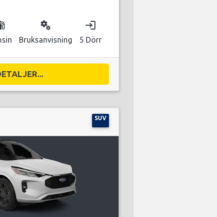
as_station
miscellaneous_services
login
nsin
Bruksanvisning
5 Dörr
DETALJER...
SUV