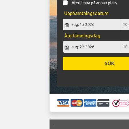
Återlämna på annan plats
Upphämtningsdatum
Återlämningsdag
SÖK
`