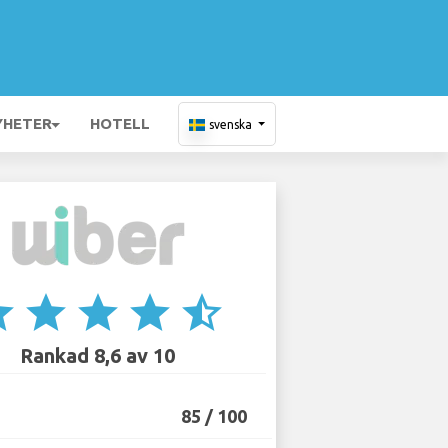
YHETER
HOTELL
svenska
ar
star
star
star
star_half
Rankad 8,6 av 10
85 / 100