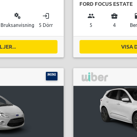
FORD FOCUS ESTATE
miscellaneous_services
login
group
business_center
local_g
Bruksanvisning
5 Dörr
5
4
Be
JER...
VISA 
MINI