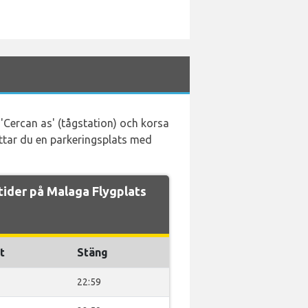
 'Cercan as' (tågstation) och korsa
ittar du en parkeringsplats med
tider på Malaga Flygplats
t
Stäng
22:59