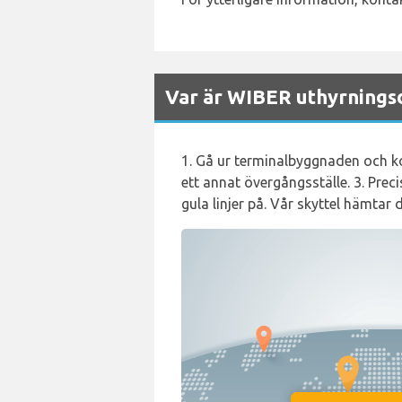
Var är WIBER uthyrningsd
1. Gå ur terminalbyggnaden och kor
ett annat övergångsställe. 3. Prec
gula linjer på. Vår skyttel hämtar d