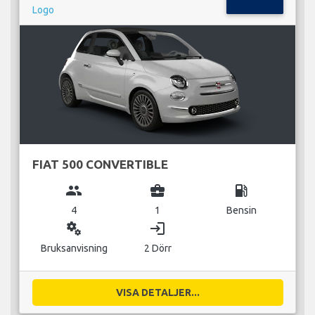
FIAT 500 CONVERTIBLE
group
business_center
local_gas_station
4
1
Bensin
miscellaneous_services
login
Bruksanvisning
2 Dörr
VISA DETALJER...