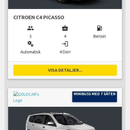
CITROEN C4 PICASSO
group
business_center
local_gas_station
5
4
Bensin
miscellaneous_services
login
Automatisk
4 Dörr
VISA DETALJER...
MINIBUSS MED 7 SÄTEN