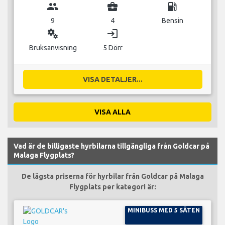
group
business_center
local_gas_station
9
4
Bensin
miscellaneous_services
login
Bruksanvisning
5 Dörr
VISA DETALJER...
VISA ALLA
Vad är de billigaste hyrbilarna tillgängliga från Goldcar på
Malaga Flygplats?
De lägsta priserna för hyrbilar från Goldcar på Malaga
Flygplats per kategori är:
MINIBUSS MED 5 SÄTEN