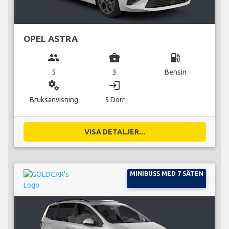
OPEL ASTRA
group
business_center
local_gas_station
5
3
Bensin
miscellaneous_services
login
Bruksanvisning
5 Dörr
VISA DETALJER...
MINIBUSS MED 7 SÄTEN