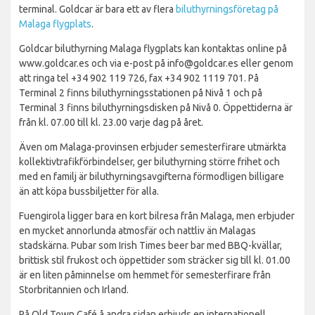
terminal. Goldcar är bara ett av flera
biluthyrningsföretag på
Malaga flygplats
.
Goldcar biluthyrning Malaga flygplats kan kontaktas online på
www.goldcar.es och via e-post på info@goldcar.es eller genom
att ringa tel +34 902 119 726, fax +34 902 1119 701. På
Terminal 2 finns biluthyrningsstationen på Nivå 1 och på
Terminal 3 finns biluthyrningsdisken på Nivå 0. Öppettiderna är
från kl. 07.00 till kl. 23.00 varje dag på året.
Även om Malaga-provinsen erbjuder semesterfirare utmärkta
kollektivtrafikförbindelser, ger biluthyrning större frihet och
med en familj är biluthyrningsavgifterna förmodligen billigare
än att köpa bussbiljetter för alla.
Fuengirola ligger bara en kort bilresa från Malaga, men erbjuder
en mycket annorlunda atmosfär och nattliv än Malagas
stadskärna. Pubar som Irish Times beer bar med BBQ-kvällar,
brittisk stil frukost och öppettider som sträcker sig till kl. 01.00
är en liten påminnelse om hemmet för semesterfirare från
Storbritannien och Irland.
På Old Town Café å andra sidan erbjuds en internationell