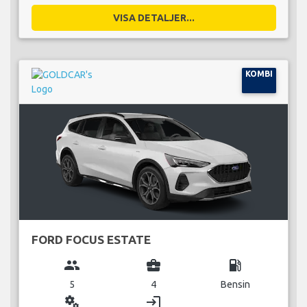
VISA DETALJER...
KOMBI
FORD FOCUS ESTATE
group
business_center
local_gas_station
5
4
Bensin
miscellaneous_services
login