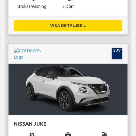
Bruksanvisning
5 Dörr
VISA DETALJER...
SUV
NISSAN JUKE
group
business_center
local_gas_station