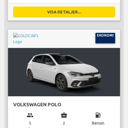
VISA DETALJER...
EKONOMI
VOLKSWAGEN POLO
group
business_center
local_gas_station
5
2
Bensin