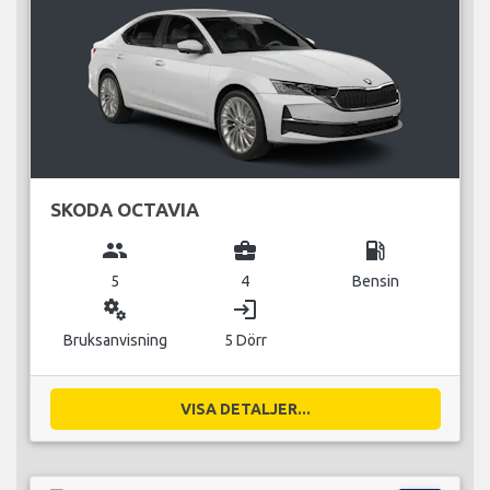
SKODA OCTAVIA
group
business_center
local_gas_station
5
4
Bensin
miscellaneous_services
login
Bruksanvisning
5 Dörr
VISA DETALJER...