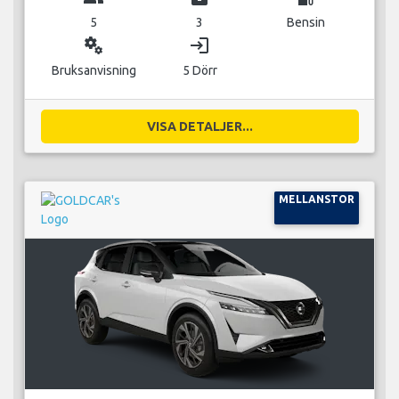
5
3
Bensin
miscellaneous_services
login
Bruksanvisning
5 Dörr
VISA DETALJER...
MELLANSTOR