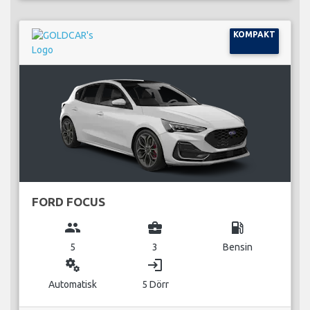
KOMPAKT
FORD FOCUS
group
business_center
local_gas_station
5
3
Bensin
miscellaneous_services
login
Automatisk
5 Dörr