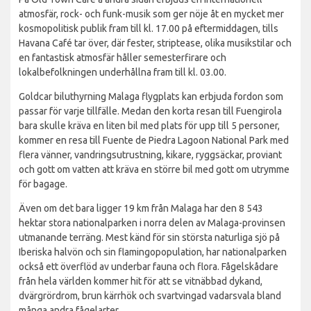
atmosfär, rock- och funk-musik som ger nöje åt en mycket mer
kosmopolitisk publik fram till kl. 17.00 på eftermiddagen, tills
Havana Café tar över, där fester, striptease, olika musikstilar och
en fantastisk atmosfär håller semesterfirare och
lokalbefolkningen underhållna fram till kl. 03.00.
Goldcar biluthyrning Malaga flygplats kan erbjuda fordon som
passar för varje tillfälle. Medan den korta resan till Fuengirola
bara skulle kräva en liten bil med plats för upp till 5 personer,
kommer en resa till Fuente de Piedra Lagoon National Park med
flera vänner, vandringsutrustning, kikare, ryggsäckar, proviant
och gott om vatten att kräva en större bil med gott om utrymme
för bagage.
Även om det bara ligger 19 km från Malaga har den 8 543
hektar stora nationalparken i norra delen av Malaga-provinsen
utmanande terräng. Mest känd för sin största naturliga sjö på
Iberiska halvön och sin flamingopopulation, har nationalparken
också ett överflöd av underbar fauna och flora. Fågelskådare
från hela världen kommer hit för att se vitnäbbad dykand,
dvärgrördrom, brun kärrhök och svartvingad vadarsvala bland
många andra fågelarter.