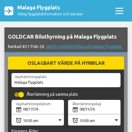
Malaga Flygplats
Viktig flygplatsinformation och tjänster
GOLDCAR Biluthyrning på Malaga Flygplats
Rankad #21 Från 28
Jämför hyrbilsföretag på Malaga Flygplats
OSLAGBART VÄRDE PÅ HYRBILAR
Upphämtningsplats
Återlämning på samma plats
Upphämtningsdatum
Återlämningsdag
Förarens ålder: