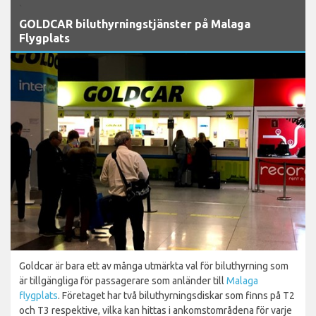
`
GOLDCAR biluthyrningstjänster på Malaga
Flygplats
Goldcar är bara ett av många utmärkta val för biluthyrning som
är tillgängliga för passagerare som anländer till
Malaga
flygplats
. Företaget har två biluthyrningsdiskar som finns på T2
och T3 respektive, vilka kan hittas i ankomstområdena för varje