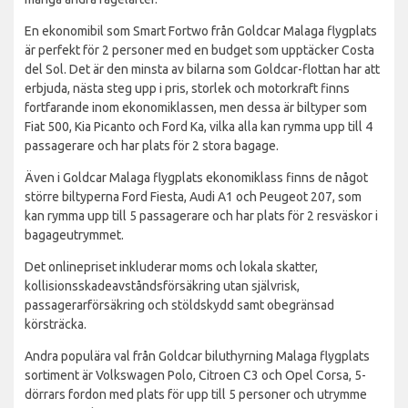
En ekonomibil som Smart Fortwo från Goldcar Malaga flygplats
är perfekt för 2 personer med en budget som upptäcker Costa
del Sol. Det är den minsta av bilarna som Goldcar-flottan har att
erbjuda, nästa steg upp i pris, storlek och motorkraft finns
fortfarande inom ekonomiklassen, men dessa är biltyper som
Fiat 500, Kia Picanto och Ford Ka, vilka alla kan rymma upp till 4
passagerare och har plats för 2 stora bagage.
Även i Goldcar Malaga flygplats ekonomiklass finns de något
större biltyperna Ford Fiesta, Audi A1 och Peugeot 207, som
kan rymma upp till 5 passagerare och har plats för 2 resväskor i
bagageutrymmet.
Det onlinepriset inkluderar moms och lokala skatter,
kollisionsskadeavståndsförsäkring utan självrisk,
passagerarförsäkring och stöldskydd samt obegränsad
körsträcka.
Andra populära val från Goldcar biluthyrning Malaga flygplats
sortiment är Volkswagen Polo, Citroen C3 och Opel Corsa, 5-
dörrars fordon med plats för upp till 5 personer och utrymme