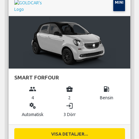
MINI
SMART FORFOUR
group
business_center
local_gas_station
4
2
Bensin
miscellaneous_services
login
Automatisk
3 Dörr
VISA DETALJER...