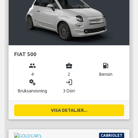
FIAT 500
group
business_center
local_gas_station
4
2
Bensin
miscellaneous_services
login
Bruksanvisning
3 Dörr
VISA DETALJER...
CABRIOLET