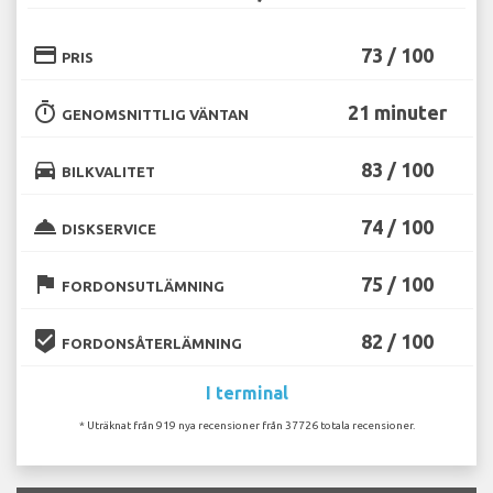
credit_card
73 / 100
PRIS
timer
21 minuter
GENOMSNITTLIG VÄNTAN
directions_car
83 / 100
BILKVALITET
room_service
74 / 100
DISKSERVICE
flag
75 / 100
FORDONSUTLÄMNING
beenhere
82 / 100
FORDONSÅTERLÄMNING
I terminal
* Uträknat från 919 nya recensioner från 37726 totala recensioner.