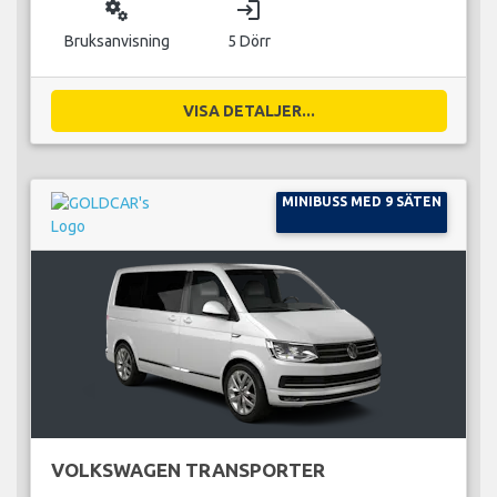
miscellaneous_services
login
Bruksanvisning
5 Dörr
VISA DETALJER...
MINIBUSS MED 9 SÄTEN
VOLKSWAGEN TRANSPORTER