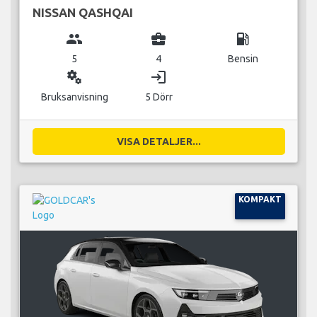
NISSAN QASHQAI
group
business_center
local_gas_station
5
4
Bensin
miscellaneous_services
login
Bruksanvisning
5 Dörr
VISA DETALJER...
KOMPAKT