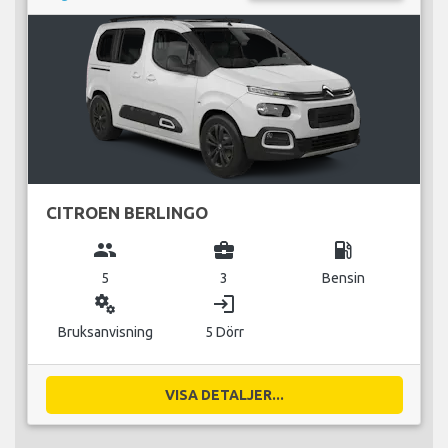
CITROEN BERLINGO
group
business_center
local_gas_station
5
3
Bensin
miscellaneous_services
login
Bruksanvisning
5 Dörr
VISA DETALJER...