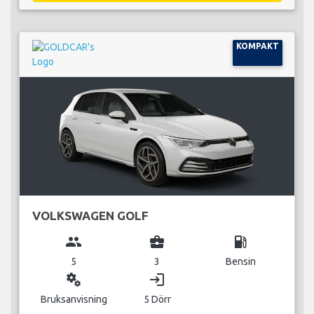
KOMPAKT
VOLKSWAGEN GOLF
group
business_center
local_gas_station
5
3
Bensin
miscellaneous_services
login
Bruksanvisning
5 Dörr