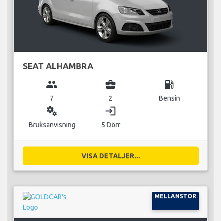
SEAT ALHAMBRA
group
business_center
local_gas_station
7
2
Bensin
miscellaneous_services
login
Bruksanvisning
5 Dörr
VISA DETALJER...
MELLANSTOR