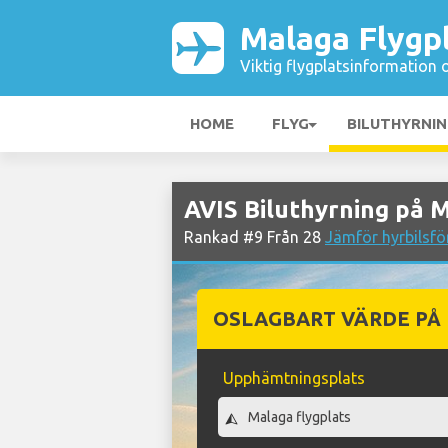
Malaga Flygp
Viktig flygplatsinformation 
HOME
FLYG
BILUTHYRNI
AVIS Biluthyrning på 
Rankad #9 Från 28
Jämför hyrbilsfö
OSLAGBART VÄRDE PÅ
Upphämtningsplats