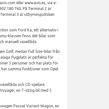
vis.com eller www.avis.es, via e-
 902 180 760. På Terminal 2 är
å Terminal 3 är uthyrningsdisken
don som Ford Ka, ett alternativ i
nomy-klassen finns det bilar som
och manuell växellåda.
 Golf, medan Full Size-bilar från
laga flygplats är perfekta för
ymmer 5 personer och har plats för
h har samma funktioner som Opel
 växellåda och CD-spelare.
oyager, en 7-sitsig bil med 5
kswagen Passat Variant Wagon, en