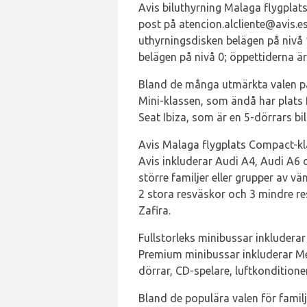
Avis biluthyrning Malaga flygplats
post på atencion.alcliente@avis.es
uthyrningsdisken belägen på nivå 1
belägen på nivå 0; öppettiderna 
Bland de många utmärkta valen på
Mini-klassen, som ändå har plats 
Seat Ibiza, som är en 5-dörrars bi
Avis Malaga flygplats Compact-kl
Avis inkluderar Audi A4, Audi A6 
större familjer eller grupper av v
2 stora resväskor och 3 mindre 
Zafira.
Fullstorleks minibussar inkludera
Premium minibussar inkluderar Mer
dörrar, CD-spelare, luftkondition
Bland de populära valen för fami