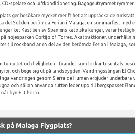
a, CD-spelare och luftkonditionering. Bagageutrymmet rymmer 
gplats ger besökare mycket mer frihet att upptäcka de turista
Costa del Sol den berömda Ferian i Malaga, en sommarfest med e
gariket Kastilien av Spaniens katolska kungar, varar festligh
på nöjesparken Cortijo of Torres. Åkattraktioner, underhållni
etter till rockband är en del av den berömda Ferian i Malaga, 
 tumultet och livligheten i firandet som lockar tusentals besö
hyrbil och bege sig ut på landsbygden. Vandringsslingan El Cho
ånga vandringen genom Sierra de Human erbjuder underbara v
gna och sällan använda rutten leder upp till bergspasset Fland
 når byn El Chorro.
sk på Malaga Flygplats?