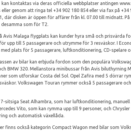
 kan kontaktas via deras officiella webbplatser antingen www.a
 eller genom att ringa tel +34 902 180 854 eller via fax på +34
, där disken är öppen för affärer från kl. 07.00 till midnatt. P
är desamma som för T2.
 Avis Malaga flygplats kan kunder hyra små och prisvärda for
för upp till 5 passagerare och utrymme för 3 resväskor. I Eco
l med plats för 5 passagerare, luftkonditionering, CD-spelare 
assen av bilar kan erbjuda fordon som den populära Volkswagen
och BMW 320. Mellanstora minibussar från Avis biluthyrning Ma
änner som utforskar Costa del Sol. Opel Zafira med 5 dörrar r
resväskor. Volkswagen Touran rymmer också 5 passagerare oc
r 7-sitsiga Seat Alhambra, som har luftkonditionering, manuell
cedes Vito, som kan rymma upp till 9 personer, och Chrysler V
ering och automatisk växellåda.
ljer finns också kategorin Compact Wagon med bilar som Vol