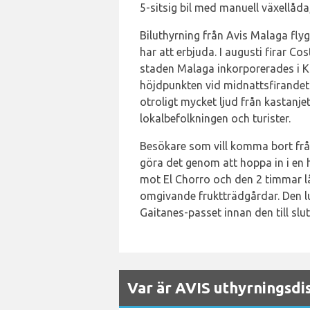
5-sitsig bil med manuell växellåd
Biluthyrning från Avis Malaga fly
har att erbjuda. I augusti firar 
staden Malaga inkorporerades i Kun
höjdpunkten vid midnattsfirandet 
otroligt mycket ljud från kastanj
lokalbefolkningen och turister.
Besökare som vill komma bort från
göra det genom att hoppa in i en 
mot El Chorro och den 2 timmar l
omgivande fruktträdgårdar. Den lu
Gaitanes-passet innan den till slut
Var är AVIS uthyrningsdi