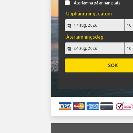
Återlämna på annan plats
Upphämtningsdatum
Återlämningsdag
SÖK
`