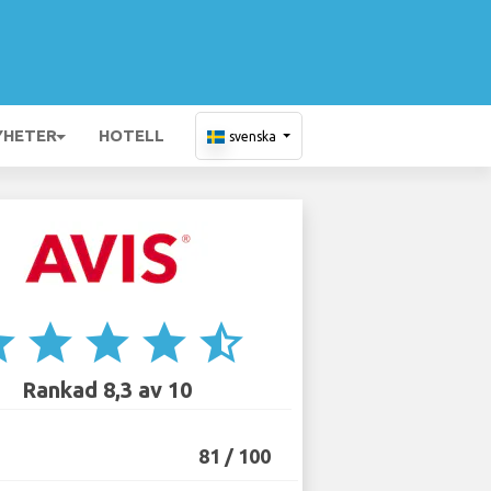
YHETER
HOTELL
svenska
ar
star
star
star
star_half
Rankad 8,3 av 10
81 / 100