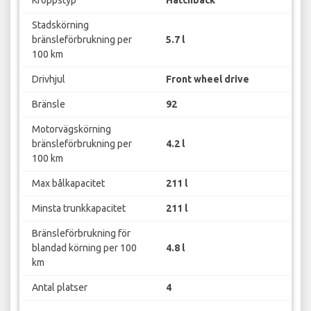
Kroppstyp
Hatchback
Stadskörning
bränsleförbrukning per
5.7 l
100 km
Drivhjul
Front wheel drive
Bränsle
92
Motorvägskörning
bränsleförbrukning per
4.2 l
100 km
Max bålkapacitet
211 l
Minsta trunkkapacitet
211 l
Bränsleförbrukning för
blandad körning per 100
4.8 l
km
Antal platser
4