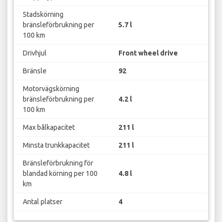
Stadskörning
bränsleförbrukning per
5.7 l
100 km
Drivhjul
Front wheel drive
Bränsle
92
Motorvägskörning
bränsleförbrukning per
4.2 l
100 km
Max bålkapacitet
211 l
Minsta trunkkapacitet
211 l
Bränsleförbrukning för
blandad körning per 100
4.8 l
km
Antal platser
4