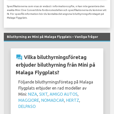
Specifikationerna som visas är endast i informationssyfte, vi kan inte garantera den
exakta Mini One Convertible-fordonsmodellen och specifikationerna du kommer att
få. För specifik information bör du kontakta det angivna biluthyrningsföretaget på
Malaga Flygplats.
Biluthyrning av Mini på Malaga Flygplats – Vanliga frågor
question_answer
Vilka biluthyrningsföretag
erbjuder biluthyrning från Mini på
Malaga Flygplats?
Följande biluthyrningsföretag på Malaga
Flygplats erbjuder en rad modeller av
Mini:
NIZA
,
SIXT
,
AMIGO AUTOS
,
MAGGIORE
,
NOMADCAR
,
HERTZ
,
DELPASO