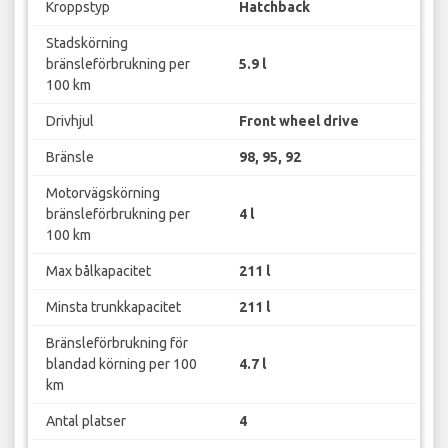
Kroppstyp
Hatchback
Stadskörning
bränsleförbrukning per
5.9 l
100 km
Drivhjul
Front wheel drive
Bränsle
98, 95, 92
Motorvägskörning
bränsleförbrukning per
4 l
100 km
Max bålkapacitet
211 l
Minsta trunkkapacitet
211 l
Bränsleförbrukning för
blandad körning per 100
4.7 l
km
Antal platser
4