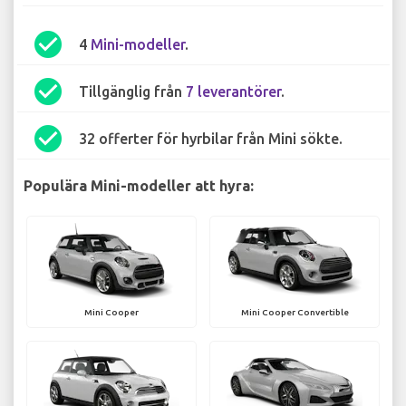
check_circle
4
Mini-modeller
.
check_circle
Tillgänglig från
7 leverantörer
.
check_circle
32 offerter för hyrbilar från Mini sökte.
Populära Mini-modeller att hyra:
Mini Cooper
Mini Cooper Convertible