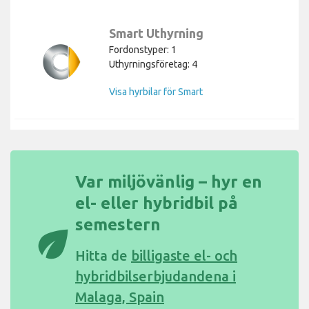
Smart Uthyrning
Fordonstyper: 1
Uthyrningsföretag: 4
Visa hyrbilar för Smart
Var miljövänlig – hyr en
el- eller hybridbil på
semestern
eco
Hitta de
billigaste el- och
hybridbilserbjudandena i
Malaga, Spain