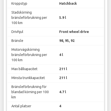
Kroppstyp
Hatchback
Stadskörning
bränsleförbrukning per
5.9 l
100 km
Drivhjul
Front wheel drive
Bränsle
98, 95, 92
Motorvägskörning
bränsleförbrukning per
4 l
100 km
Max bålkapacitet
211 l
Minsta trunkkapacitet
211 l
Bränsleförbrukning för
blandad körning per 100
4.7 l
km
Antal platser
4